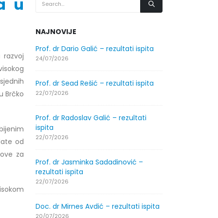
a u
NAJNOVIJE
.2026.
Prof. dr Dario Galić – rezultati ispita
Obavještenje
 razvoj
godine
24/07/2026
visokog
30/07/2026
sjednih
Prof. dr Sead Rešić – rezultati ispita
.2026.
Obavještenje
u Brčko
22/07/2026
godine
30/07/2026
Prof. dr Radoslav Galić – rezultati
ispita
bijenim
ltati
Prof. dr Srđa
22/07/2026
date od
ispita
love za
29/07/2026
Prof. dr Jasminka Sadadinović –
rezultati ispita
ltati
Prof. dr Azij
22/07/2026
visokom
ispita
29/07/2026
Doc. dr Mirnes Avdić – rezultati ispita
20/07/2026