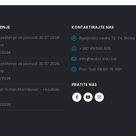
EDNJE
KONTAKTIRAJTE NAS
ještenje za javnost 30.07.2026.
Bijeljinska cesta 72-74, Brčko
ne
+387 49 590 605
7/2026
info@eubd.edu.ba
ještenje za javnost 30.07.2026.
Pon-Sub 08.00-19.00h
ne
7/2026
PRATITE NAS
 dr Srđan Marinković – rezultati
a
7/2026