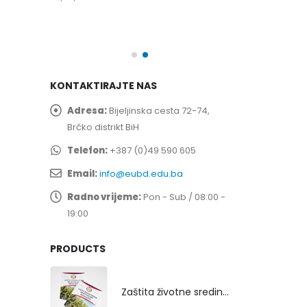
spita
Prof. dr Esed 
25/07/2026
KONTAKTIRAJTE NAS
Adresa:
Bijeljinska cesta 72-74,
Brčko distrikt BiH
Telefon:
+387 (0)49 590 605
Email:
info@eubd.edu.ba
Radno vrijeme:
Pon - Sub / 08:00 -
19:00
PRODUCTS
Zaštita životne sredine rekultivacijom odlagališta