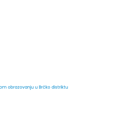
Prof. dr Esed Karić – rezultati i
25/07/2026
m obrazovanju u Brčko distriktu