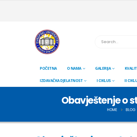
POČETNA
O NAMA
GALERIJA
KVALIT
IZDAVAČKA DJELATNOST
I CIKLUS
II CIKL
Obavještenje o s
HOME
BLOG