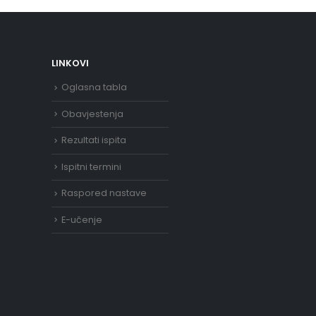
LINKOVI
Oglasna tabla
Obavjestenja
Rezultati ispita
Ispitni termini
Raspored nastave
E-učenje