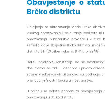
Obavještenje o stat
Brčko distriktu
Obavještenje za javnost 30.07.2026.
Prof. d
Odjeljenje za obrazovanje Vlade Brčko distrikt
godine
24/07/2
visokog obrazovanja i osiguranje kvaliteta Bi
30/07/2026
obrazovanja, Ministarstvo provjete i kulture 
Prof. d
Obavještenje za javnost 30.07.2026.
zemalja, da je Skupština Brčko distrikta usvoj
22/07/2
godine
distriktu BiH („Službeni glasnik BiH“, broj 29/18).
30/07/2026
Prof. d
ispita
Dalje, Odjeljenje konstatuje da se dosadašnj
Prof. dr Srđan Marinković – rezultati
22/07/2
dozvolama za rad – licencom i prvom akredita
ispita
strane visokoškolskih ustanova sa područja Br
29/07/2026
Prof. 
priznavanje/nostrifikaciju u inostranstvu.
rezultat
Prof. dr Azijada Beganlić – rezultati
22/07/2
U prilogu se nalaze pomenuta obavještenja 
ispita
obrazovanju u Brčko distriktu
29/07/2026
Doc. dr
20/07/2