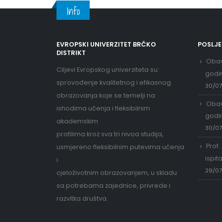
Info
EVROPSKI UNIVERZITET BRČKO
POSLJ
DISTRIKT
Obav
Ciljevi Evropskog univerziteta su:
godi
sprovođenje kvalitetnog i efikasnog
30/0
obrazovanja koje se temelji na
Obav
ishodima učenja i fleksibilnim
godi
akademskim
30/0
profilima kroz sva tri nivoa studija,
Prof.
usmjereno fleksibilnim putevima učenja
ispit
i
29/0
cjeloživotnim obrazovanjem, u skladu
sa potrebama zajednice, privrede i
razvitka društva.