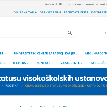
Dobro došli na zvaničnu internet stranic
OGLASNA TABLA
OBAVJESTENJA
REZULTATI ISPITA
ISPITNI TE
ET
UNIVERZITETSKI CENTAR ZA RAZVOJ I KARIJERU
MEĐUNARODNA
US
III CIKLUS
KONTAKT
ZA STUDENTE
ZA BUDUĆE
tatusu visokoškolskih ustanova 
POCETNA
OBAVJEŠTENJE O STATUSU VISOKOŠKOLSKIH USTANOVA U 