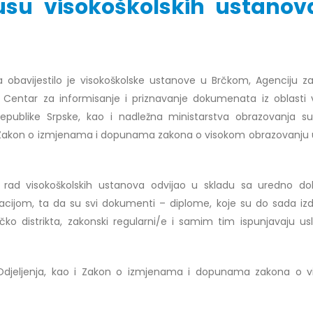
usu visokoškolskih ustanov
r Dario Galić – rezultati ispita
Obavještenje za javnost 30.07
a obavijestilo je visokoškolske ustanove u Brčkom, Agenciju za
godine
026
H, Centar za informisanje i priznavanje dokumenata iz oblasti 
30/07/2026
Republike Srpske, kao i nadležna ministarstva obrazovanja su
r Sead Rešić – rezultati ispita
Obavještenje za javnost 30.07
ila Zakon o izmjenama i dopunama zakona o visokom obrazovanju 
026
godine
30/07/2026
r Radoslav Galić – rezultati
i rad visokoškolskih ustanova odvijao u skladu sa uredno do
Prof. dr Srđan Marinković – rezu
026
cijom, ta da su svi dokumenti – diplome, koje su do sada iz
ispita
čko distrikta, zakonski regularni/e i samim tim ispunjavaju us
29/07/2026
dr Jasminka Sadadinović –
i ispita
Prof. dr Azijada Beganlić – rezu
026
Odjeljenja, kao i Zakon o izmjenama i dopunama zakona o 
ispita
29/07/2026
 Mirnes Avdić – rezultati ispita
026