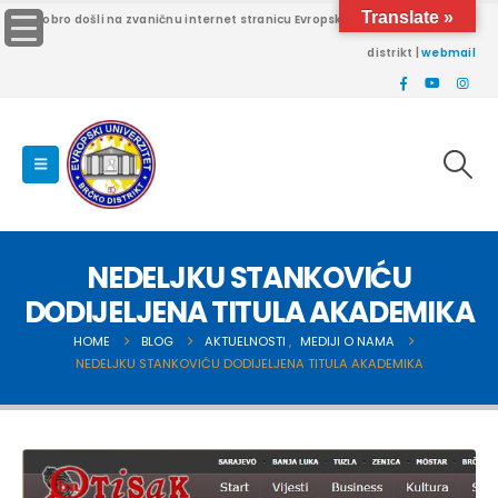
Translate »
Dobro došli na zvaničnu internet stranicu Evropskog univerziteta Brčko
distrikt |
webmail
NEDELJKU STANKOVIĆU
DODIJELJENA TITULA AKADEMIKA
HOME
BLOG
AKTUELNOSTI
,
MEDIJI O NAMA
NEDELJKU STANKOVIĆU DODIJELJENA TITULA AKADEMIKA