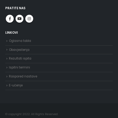
PRATITE NAS
LINKOVI
Oglasna tabla
Obavjestenja
Rezultati ispita
Ispitni termini
Raspored nastave
E-učenje
© copyright 2022. All Rights Reserved.