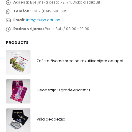
Adresa:
Bijeljinska cesta 72-74, Brčko distrikt BiH
Telefon:
+387 (0)49 590 605
Email:
info@eubd.edu.ba
Radno vrijeme:
Pon - Sub / 08:00 - 19:00
PRODUCTS
Zaštita životne sredine rekultivacijom odlagališta
Geodezija u građevinarstvu
Viša geodezija