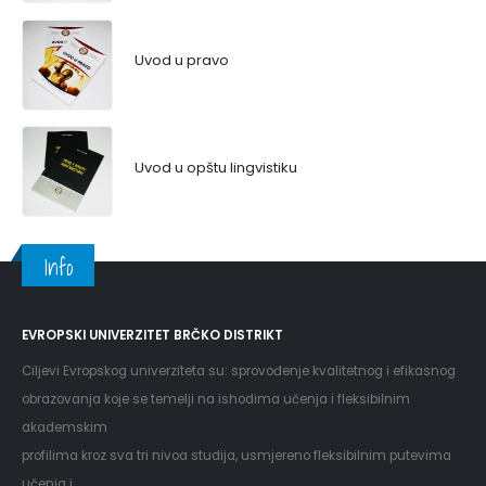
Uvod u pravo
Uvod u opštu lingvistiku
Info
EVROPSKI UNIVERZITET BRČKO DISTRIKT
Ciljevi Evropskog univerziteta su: sprovođenje kvalitetnog i efikasnog
obrazovanja koje se temelji na ishodima učenja i fleksibilnim
akademskim
profilima kroz sva tri nivoa studija, usmjereno fleksibilnim putevima
učenja i