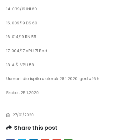
14. 039/19 INI 60
15. 009/19 DS 60
16. 014/19 RN 55
17. 004/17 VPU 71 Bod
18. A.Š. VPU 58
Usmeni dio ispita u utorak 28.1.2020. god u 16 h
Brcko , 25.1,2020.
27/01/2020
Share this post