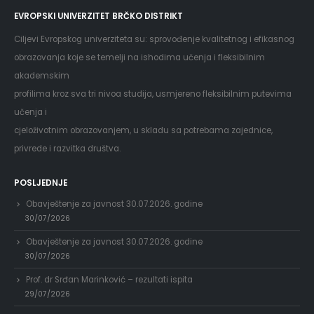
EVROPSKI UNIVERZITET BRČKO DISTRIKT
Ciljevi Evropskog univerziteta su: sprovođenje kvalitetnog i efikasnog
obrazovanja koje se temelji na ishodima učenja i fleksibilnim
akademskim
profilima kroz sva tri nivoa studija, usmjereno fleksibilnim putevima
učenja i
cjeloživotnim obrazovanjem, u skladu sa potrebama zajednice,
privrede i razvitka društva.
POSLJEDNJE
Obavještenje za javnost 30.07.2026. godine
30/07/2026
Obavještenje za javnost 30.07.2026. godine
30/07/2026
Prof. dr Srđan Marinković – rezultati ispita
29/07/2026