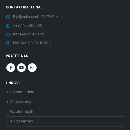
KONTAKTIRAJTE NAS
Bijeljinska cesta 72-74, Brčko
+387 49 590 605
info@eubd.edu.ba
Pon-Sub 08.00-19.00h
PRATITE NAS
LINKOVI
Oglasna tabla
Obavjestenja
Rezultati ispita
Ispitni termini