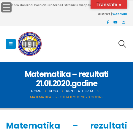
Translate »
Dobro došli na zvaničnu internet stranicu Evropskog univerziteta Brčko
distrikt |
webmail
Matematika – rezultati
21.01.2020.godine
HOME
BLOG
REZULTATI ISPITA
MATEMATIKA – REZULTATI 21.01.2020.GODINE
Matematika – rezultati