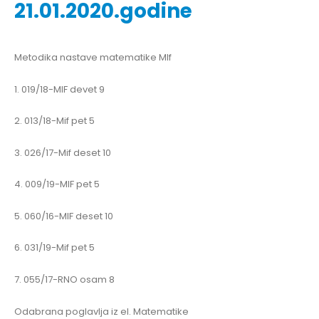
21.01.2020.godine
Metodika nastave matematike MIf
1. 019/18-MIF devet 9
2. 013/18-Mif pet 5
3. 026/17-Mif deset 10
4. 009/19-MIF pet 5
5. 060/16-MIF deset 10
6. 031/19-Mif pet 5
7. 055/17-RNO osam 8
Odabrana poglavlja iz el. Matematike