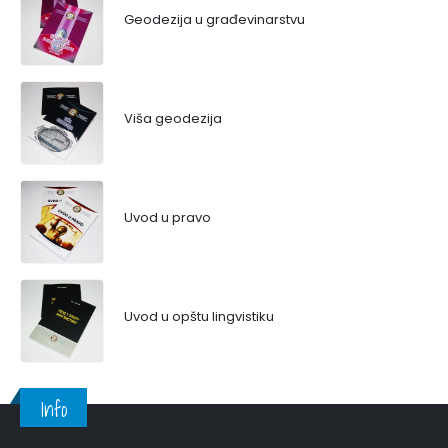
Geodezija u građevinarstvu
Viša geodezija
Uvod u pravo
Uvod u opštu lingvistiku
Info