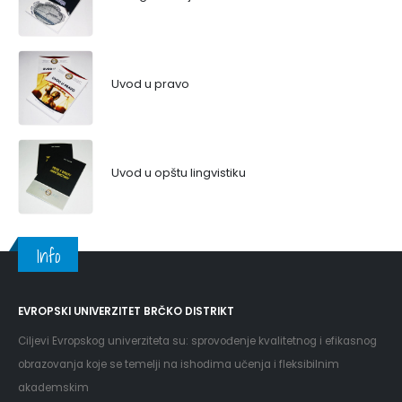
Uvod u pravo
Uvod u opštu lingvistiku
Info
EVROPSKI UNIVERZITET BRČKO DISTRIKT
Ciljevi Evropskog univerziteta su: sprovođenje kvalitetnog i efikasnog
obrazovanja koje se temelji na ishodima učenja i fleksibilnim
akademskim