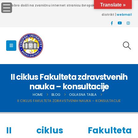
Translate »
Dobro došli na zvaničnu internet stranicu Evropskog univerziteta Brčko
distrikt |
webmail
II ciklus Fakulteta zdravstvenih
nauka – konsultacije
HOME
BLOG
OGLASNA TABLA
II CIKLUS FAKULTETA ZDRAVSTVENIH NAUKA – KONSULTACIJE
II ciklus Fakulteta