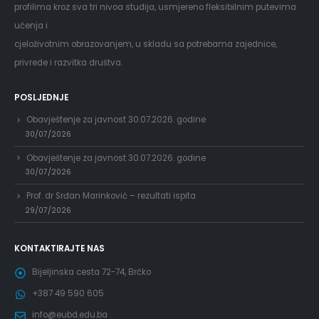
profilima kroz sva tri nivoa studija, usmjereno fleksibilnim putevima
učenja i
cjeloživotnim obrazovanjem, u skladu sa potrebama zajednice,
privrede i razvitka društva.
POSLJEDNJE
Obavještenje za javnost 30.07.2026. godine
30/07/2026
Obavještenje za javnost 30.07.2026. godine
30/07/2026
Prof. dr Srđan Marinković – rezultati ispita
29/07/2026
KONTAKTIRAJTE NAS
Bijeljinska cesta 72-74, Brčko
+387 49 590 605
info@eubd.edu.ba