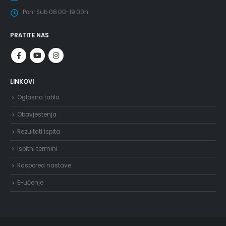
Pon-Sub 08.00-19.00h
PRATITE NAS
LINKOVI
Oglasna tabla
Obavjestenja
Rezultati ispita
Ispitni termini
Raspored nastave
E-učenje