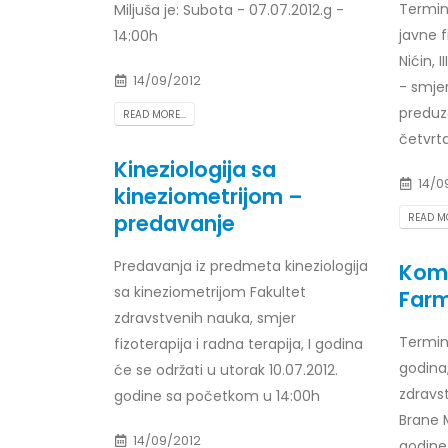
Termin
Miljuša je: Subota - 07.07.2012.g -
Prof. dr Esed Karić – rezultati ispita
javne f
14:00h
25/07/2026
Nićin, 
14/09/2012
- smje
preduze
READ MORE...
četvrta
Kineziologija sa
14/0
kineziometrijom –
predavanje
READ MO
Predavanja iz predmeta kineziologija
Komu
sa kineziometrijom Fakultet
Farm
zdravstvenih nauka, smjer
Termin 
fizoterapija i radna terapija, I godina
godina,
će se održati u utorak 10.07.2012.
zdravs
godine sa početkom u 14:00h
Brane M
14/09/2012
godine