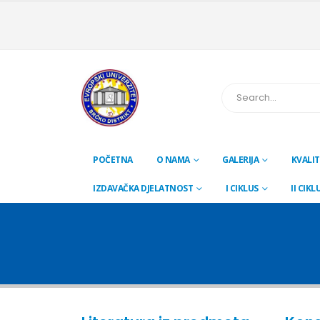
POČETNA
O NAMA
GALERIJA
KVALIT
IZDAVAČKA DJELATNOST
I CIKLUS
II CIKL