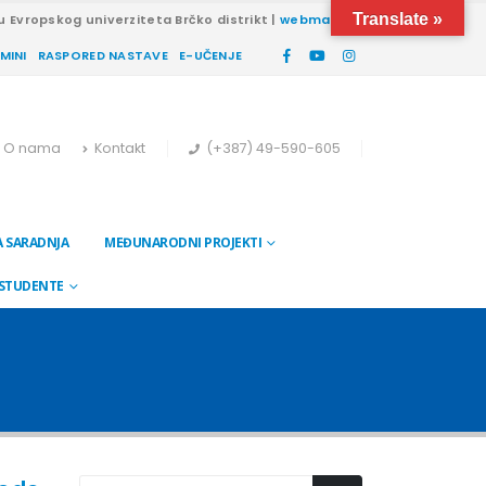
Translate »
u Evropskog univerziteta Brčko distrikt |
webmail
RMINI
RASPORED NASTAVE
E-UČENJE
O nama
Kontakt
(+387) 49-590-605
 SARADNJA
MEĐUNARODNI PROJEKTI
 STUDENTE