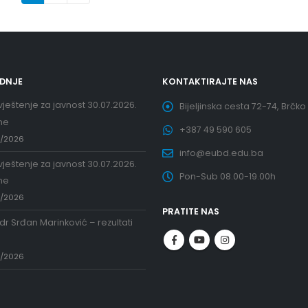
EDNJE
KONTAKTIRAJTE NAS
ještenje za javnost 30.07.2026.
Bijeljinska cesta 72-74, Brčko
ne
+387 49 590 605
7/2026
info@eubd.edu.ba
ještenje za javnost 30.07.2026.
Pon-Sub 08.00-19.00h
ne
7/2026
PRATITE NAS
 dr Srđan Marinković – rezultati
a
7/2026