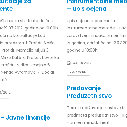
ultacije za
Instrumentalne me
ente!
– upis ocjena
eštenje za studente da će u
Upis ocjena iz predmeta
k 19.07.2012. godine od 10:00h
instrumentalne metode - Faku
r Dario Galić – rezultati ispita
Obavještenje za javnost 30.07
godine
026
oći na konsultacije kod
zdravstvenih nauka, smjer far
30/07/2026
ih profesora: 1. Prof.dr. Siniša
IV godina, održat će se 12.07.20
r Sead Rešić – rezultati ispita
. Prof.dr. Momčilo Miljuš 3.
godine u 18:00h
Obavještenje za javnost 30.07
026
. Mirko Kulić 4. Prof.dr. Nevenka
godine
14/09/2012
. Prof.dr. Rudika Gmajnić 6.
30/07/2026
r Radoslav Galić – rezultati
. Nenad Avramović 7. Doc.dr.
READ MORE...
alić
Prof. dr Srđan Marinković – rezu
026
ispita
Predavanje –
29/07/2026
9/2012
Preduzetnistvo
dr Jasminka Sadadinović –
i ispita
RE...
Prof. dr Azijada Beganlić – rezu
026
Termin održavanja nastave iz
ispita
predmeta preduzetništvo - II 
t – Javne finansije
29/07/2026
 Mirnes Avdić – rezultati ispita
- smjer menadžment i
026