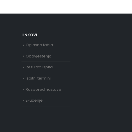
LINKOVI
Oglasna tabla
Obavjestenja
Rezultati ispita
Ispitni termini
Raspored nastave
E-učenje