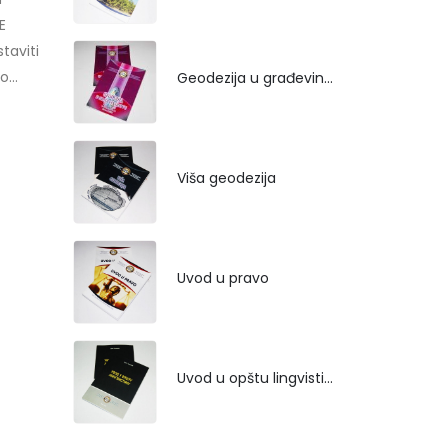
E
taviti
...
Geodezija u građevinarstvu
Viša geodezija
Uvod u pravo
Uvod u opštu lingvistiku