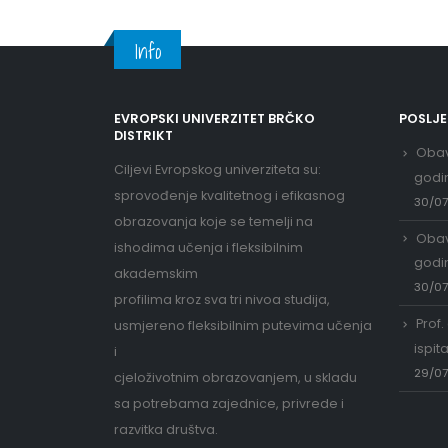
Info
EVROPSKI UNIVERZITET BRČKO
POSLJ
DISTRIKT
Obav
Ciljevi Evropskog univerziteta su:
godi
sprovođenje kvalitetnog i efikasnog
30/0
obrazovanja koje se temelji na
Obav
ishodima učenja i fleksibilnim
godi
akademskim
30/0
profilima kroz sva tri nivoa studija,
Prof.
usmjereno fleksibilnim putevima učenja
ispit
i
29/0
cjeloživotnim obrazovanjem, u skladu
sa potrebama zajednice, privrede i
razvitka društva.