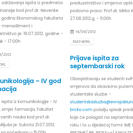
 održavanja ispita iz predmeta
preduzetništvo i smjerovi opšt
Prof. dr Esed Karić – rezultati i
inansije kod prof.dr. Nevenke
poslovno pravo: Prof.dr. Mirko K
25/07/2026
III godina Ekonomskog fakulteta
27.06.2012.g. - 11:00h
r menadžment i
14/09/2012
tništvo je: 19.07.2012. godine -
k - 17:00h
READ MORE...
9/2012
Prijave ispita za
septembarski rok
RE...
Obavještavaju se studenti svi
nikologija – IV god
smjerova da obavezno putem
acija
studentske sluzbe -
ispita iz komunikologije - IV
studentskasluzba@evropskiuni
 smjer farmacija, Fakultet
brcko.com
pošalju spisak pre
tvenih nauka kod prof.dr.
koje će polagati na septemb
iljuša je: Subota 21.07.2012.
roku i to u sljedećoj formi: IME I
 sa početkom u 15:00h
PREZIME/ BR. INDEX-a/ FAKULTE