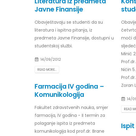
Literatura iz predmeta
Kons
Javne Finansije
stud
Obavještavaju se studenti da su
Obavij
literatura i ispitna pitanja, iz
četvrta
Obavještenje za javnost 30.07.2026.
Prof. d
godine
24/07/2
predmeta Javne Finansije, dostupni u
moći d
30/07/2026
studentskoj službi.
sljedeć
Prof. d
Minić 2
Obavještenje za javnost 30.07.2026.
22/07/2
14/09/2012
Prof.dr
godine
Nićin 5
READ MORE...
30/07/2026
Prof. d
Prof.dr
ispita
Farmacija IV godina –
Zoran L
Prof. dr Srđan Marinković – rezultati
22/07/2
ispita
Komunikologija
29/07/2026
14/0
Prof. 
rezultat
Fakultet zdravstvenih nauka, smjer
READ MO
Prof. dr Azijada Beganlić – rezultati
22/07/2
farmacija, IV godina - II termin za
ispita
polaganje ispita iz predmeta
Ispi
29/07/2026
Doc. dr
komunikologija kod prof.dr. Brane
20/07/2