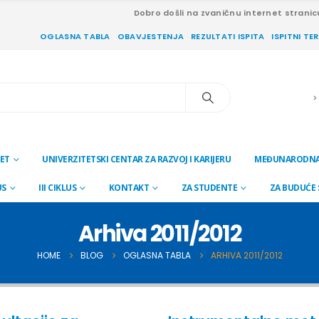
Dobro došli na zvaničnu internet stranic
OGLASNA TABLA
OBAVJESTENJA
REZULTATI ISPITA
ISPITNI TE
ET
UNIVERZITETSKI CENTAR ZA RAZVOJ I KARIJERU
MEĐUNARODNA
US
III CIKLUS
KONTAKT
ZA STUDENTE
ZA BUDUĆE
Arhiva 2011/2012
HOME
BLOG
OGLASNA TABLA
ARHIVA 2011/2012