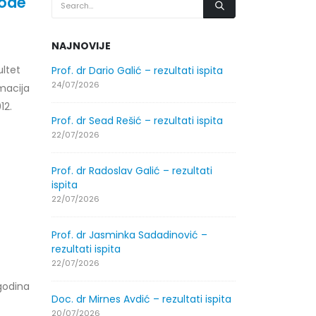
tode
NAJNOVIJE
ltet
.2026.
Prof. dr Dario Galić – rezultati ispita
Obavještenje
godine
24/07/2026
macija
30/07/2026
12.
Prof. dr Sead Rešić – rezultati ispita
.2026.
Obavještenje
22/07/2026
godine
30/07/2026
Prof. dr Radoslav Galić – rezultati
ispita
ltati
Prof. dr Srđa
22/07/2026
ispita
29/07/2026
Prof. dr Jasminka Sadadinović –
rezultati ispita
ltati
Prof. dr Azij
22/07/2026
ispita
godina
29/07/2026
Doc. dr Mirnes Avdić – rezultati ispita
20/07/2026