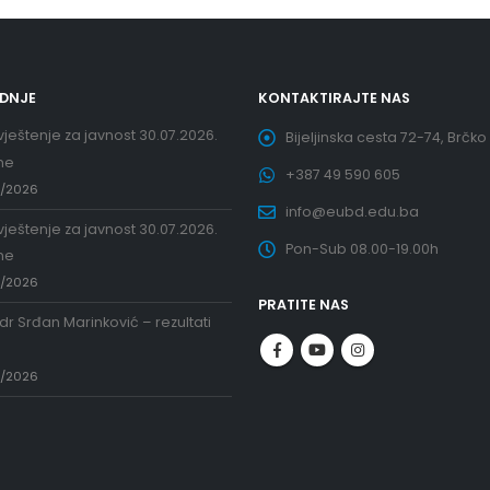
EDNJE
KONTAKTIRAJTE NAS
ještenje za javnost 30.07.2026.
Bijeljinska cesta 72-74, Brčko
ne
+387 49 590 605
7/2026
info@eubd.edu.ba
ještenje za javnost 30.07.2026.
Pon-Sub 08.00-19.00h
ne
7/2026
PRATITE NAS
 dr Srđan Marinković – rezultati
a
7/2026