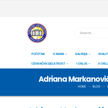
POČETNA
O NAMA
GALERIJA
KVALIT
IZDAVAČKA DJELATNOST
I CIKLUS
II CIKL
Adriana Markanović 
HOME
BLOG