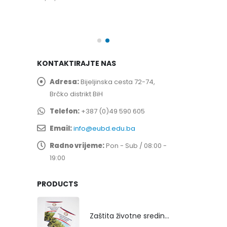
spita
Prof. dr Esed 
25/07/2026
KONTAKTIRAJTE NAS
Adresa:
Bijeljinska cesta 72-74,
Brčko distrikt BiH
Telefon:
+387 (0)49 590 605
Email:
info@eubd.edu.ba
Radno vrijeme:
Pon - Sub / 08:00 -
19:00
PRODUCTS
Zaštita životne sredine rekultivacijom odlagališta