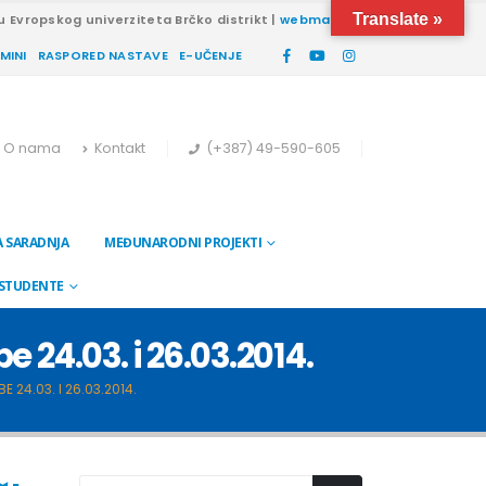
Translate »
u Evropskog univerziteta Brčko distrikt |
webmail
RMINI
RASPORED NASTAVE
E-UČENJE
O nama
Kontakt
(+387) 49-590-605
 SARADNJA
MEĐUNARODNI PROJEKTI
 STUDENTE
24.03. i 26.03.2014.
24.03. I 26.03.2014.