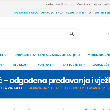
Dobro došli na zvaničnu internet stranic
OGLASNA TABLA
OBAVJESTENJA
REZULTATI ISPITA
ISPITNI TE
ET
UNIVERZITETSKI CENTAR ZA RAZVOJ I KARIJERU
MEĐUNARODNA
US
III CIKLUS
KONTAKT
ZA STUDENTE
ZA BUDUĆE
– odgođena predavanja i vježbe 
OGLASNA TABLA
ADRIANA MARKANOVIĆ – ODGOĐENA PREDAVANJA I VJEŽBE 