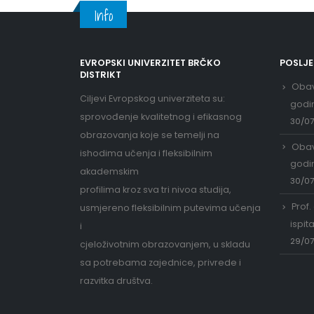
Info
EVROPSKI UNIVERZITET BRČKO
POSLJ
DISTRIKT
Obav
Ciljevi Evropskog univerziteta su:
godi
sprovođenje kvalitetnog i efikasnog
30/0
obrazovanja koje se temelji na
Obav
ishodima učenja i fleksibilnim
godi
akademskim
30/0
profilima kroz sva tri nivoa studija,
Prof.
usmjereno fleksibilnim putevima učenja
ispit
i
29/0
cjeloživotnim obrazovanjem, u skladu
sa potrebama zajednice, privrede i
razvitka društva.