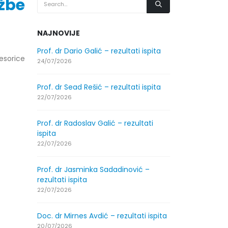
žbe
NAJNOVIJE
.2026.
Prof. dr Dario Galić – rezultati ispita
Obavještenje
esorice
godine
24/07/2026
30/07/2026
Prof. dr Sead Rešić – rezultati ispita
.2026.
Obavještenje
22/07/2026
godine
30/07/2026
Prof. dr Radoslav Galić – rezultati
ispita
ltati
Prof. dr Srđa
22/07/2026
ispita
29/07/2026
Prof. dr Jasminka Sadadinović –
rezultati ispita
ltati
Prof. dr Azij
22/07/2026
ispita
29/07/2026
Doc. dr Mirnes Avdić – rezultati ispita
20/07/2026