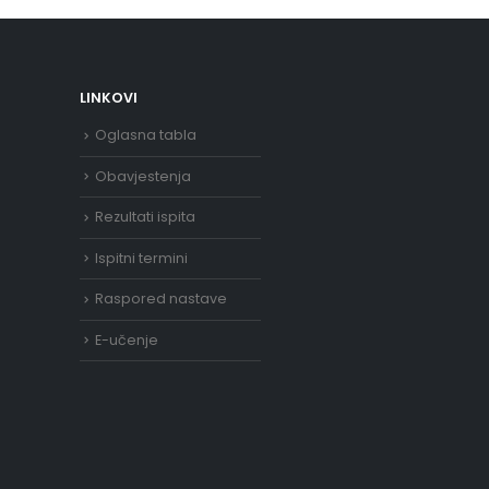
LINKOVI
Oglasna tabla
Obavjestenja
Rezultati ispita
Ispitni termini
Raspored nastave
E-učenje