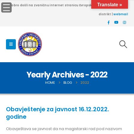
Translate »
Dobro došli na zvaničnu internet stranicu Evropskog univerziteta Brčko
distrikt |
webmail
Yearly Archives - 2022
HOME
BLOG
2022
Obavještenje za javnost 16.12.2022.
godine
Obavještava se javnost da na magistarski rad pod nazivom