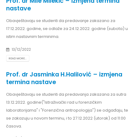
Prof. dr Mile Milekić – izmjena termina
nastave
Obavještavaju se studenti da predavanje zakazano za
17.12.2022. godine, se odlaže za 24.12.2022. godine (subota) u
istim nastavnim terminima.
13/12/2022
READ MORE...
Prof. dr Jasminka H.Halilović – izmjena
termina nastave
Obavještavaju se studenti da predavanja zakazana za sutra
13.12.2022. godine("Istraživački rad u forenzičkim
laboratorijama" i "Forenzična antropologija") se odgađaju, te
se zakazuju u novom terminu, i to 27.12.2022 (utorak) od 11:00
časova.