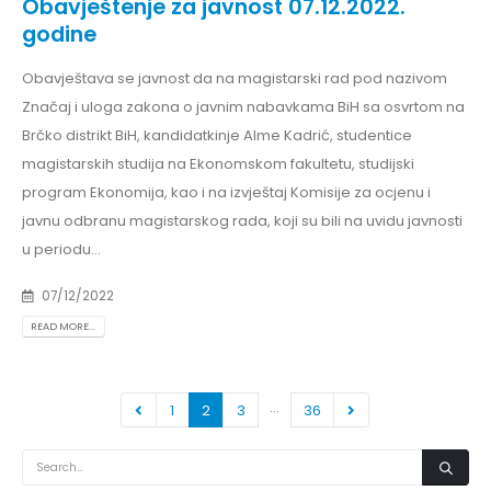
Obavještenje za javnost 07.12.2022.
godine
Obavještava se javnost da na magistarski rad pod nazivom
Značaj i uloga zakona o javnim nabavkama BiH sa osvrtom na
Brčko distrikt BiH, kandidatkinje Alme Kadrić, studentice
magistarskih studija na Ekonomskom fakultetu, studijski
program Ekonomija, kao i na izvještaj Komisije za ocjenu i
javnu odbranu magistarskog rada, koji su bili na uvidu javnosti
u periodu...
07/12/2022
READ MORE...
…
1
2
3
36