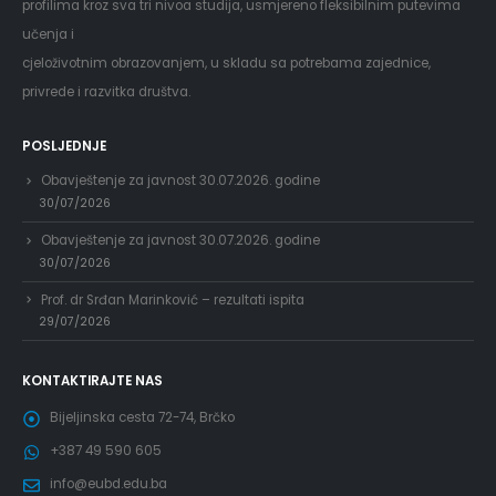
profilima kroz sva tri nivoa studija, usmjereno fleksibilnim putevima
učenja i
cjeloživotnim obrazovanjem, u skladu sa potrebama zajednice,
privrede i razvitka društva.
POSLJEDNJE
Obavještenje za javnost 30.07.2026. godine
30/07/2026
Obavještenje za javnost 30.07.2026. godine
30/07/2026
Prof. dr Srđan Marinković – rezultati ispita
29/07/2026
KONTAKTIRAJTE NAS
Bijeljinska cesta 72-74, Brčko
+387 49 590 605
info@eubd.edu.ba