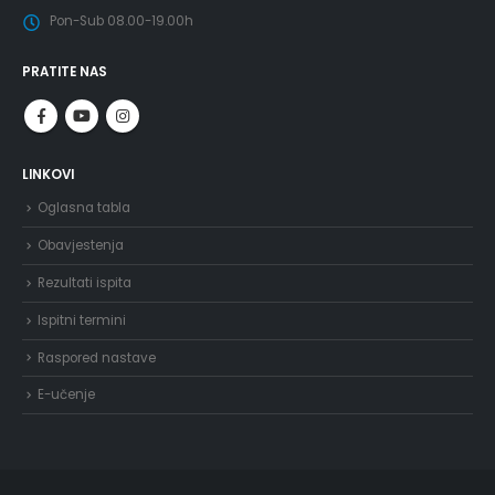
Pon-Sub 08.00-19.00h
PRATITE NAS
LINKOVI
Oglasna tabla
Obavjestenja
Rezultati ispita
Ispitni termini
Raspored nastave
E-učenje