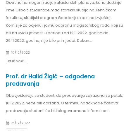
Osvrt na homogenizaciju katastarskih planova, kandidatkinje
Irme Ožbolt, studentice magistarskih studija na Tehničkom
fakultetu, studijski program Geodezija, kao i na izvještaj
Komisije za ocjenu i javnu odbranu magistarskog rada, koji su
bili na uvidu javnosti u periodu od 12.11.2022. godine do
29.11.2022. godine, nije bilo primjedbi. Dekan...
16/12/2022
READ MORE...
Prof. dr Halid Žigić – odgođena
predavanja
Obavještavaju se studenti da predavanja zakazana za petak,
16.12.2022. neće biti održana. O terminu nadoknade časova
pradavanja studenti će biti blagovremeno informisani.
15/12/2022