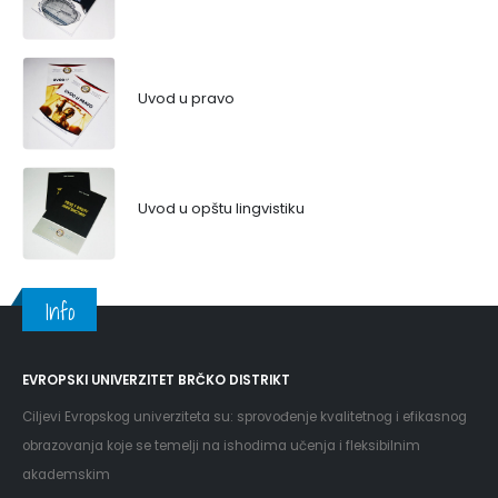
Uvod u pravo
Uvod u opštu lingvistiku
Info
EVROPSKI UNIVERZITET BRČKO DISTRIKT
Ciljevi Evropskog univerziteta su: sprovođenje kvalitetnog i efikasnog
obrazovanja koje se temelji na ishodima učenja i fleksibilnim
akademskim