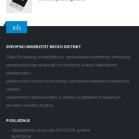
Info
EVROPSKI UNIVERZITET BRČKO DISTRIKT
Ciljevi Evropskog univerziteta su: sprovođenje kvalitetnog i efikasnog
obrazovanja koje se temelji na ishodima učenja i fleksibilnim
akademskim
profilima kroz sva tri nivoa studija, usmjereno fleksibilnim putevima
učenja i
cjeloživotnim obrazovanjem, u skladu sa potrebama zajednice,
privrede i razvitka društva.
POSLJEDNJE
Obavještenje za javnost 30.07.2026. godine
30/07/2026