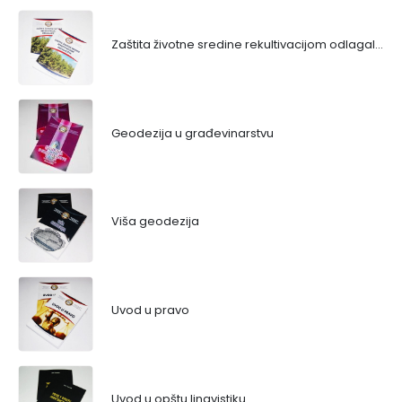
Zaštita životne sredine rekultivacijom odlagališta
Geodezija u građevinarstvu
Viša geodezija
Uvod u pravo
Uvod u opštu lingvistiku