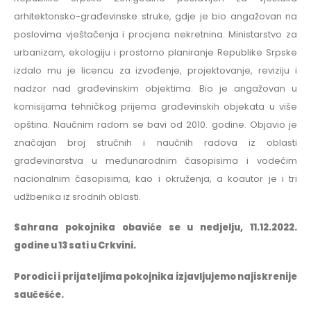
arhitektonsko-građevinske struke, gdje je bio angažovan na
poslovima vještačenja i procjena nekretnina. Ministarstvo za
urbanizam, ekologiju i prostorno planiranje Republike Srpske
izdalo mu je licencu za izvođenje, projektovanje, reviziju i
nadzor nad građevinskim objektima. Bio je angažovan u
komisijama tehničkog prijema građevinskih objekata u više
opština. Naučnim radom se bavi od 2010. godine. Objavio je
značajan broj stručnih i naučnih radova iz oblasti
građevinarstva u međunarodnim časopisima i vodećim
nacionalnim časopisima, kao i okruženja, a koautor je i tri
udžbenika iz srodnih oblasti.
Sahrana pokojnika obaviće se u nedjelju, 11.12.2022.
godine u 13 sati u Crkvini.
Porodici i prijateljima pokojnika izjavljujemo najiskrenije
saučešće.