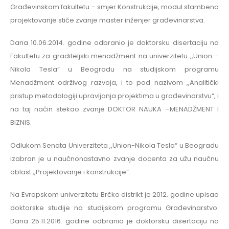
Građevinskom fakultetu – smjer Konstrukcije, modul stambeno
projektovanje stiče zvanje master inženjer građevinarstva.
Dana 10.06.2014. godine odbranio je doktorsku disertaciju na
Fakultetu za graditeljski menadžment na univerzitetu ,,Union –
Nikola Tesla“ u Beogradu na studijskom programu
Menadžment održivog razvoja, i to pod nazivom ,,Analitički
pristup metodologiji upravljanja projektima u građevinarstvu“, i
na taj način stekao zvanje DOKTOR NAUKA –MENADŽMENT I
BIZNIS.
Odlukom Senata Univerziteta ,,Union-Nikola Tesla“ u Beogradu
izabran je u naučnonastavno zvanje docenta za užu naučnu
oblast ,,Projektovanje i konstrukcije“.
Na Evropskom univerzitetu Brčko distrikt je 2012. godine upisao
doktorske studije na studijskom programu Građevinarstvo.
Dana 25.11.2016. godine odbranio je doktorsku disertaciju na