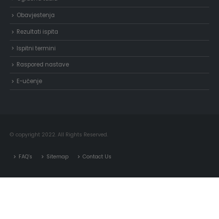
Obavjestenja
Rezultati ispita
Ispitni termini
Raspored nastave
E-učenje
© copyright 2022. All Rights Reserved.
FAQ’s
Sitemap
Contact Us