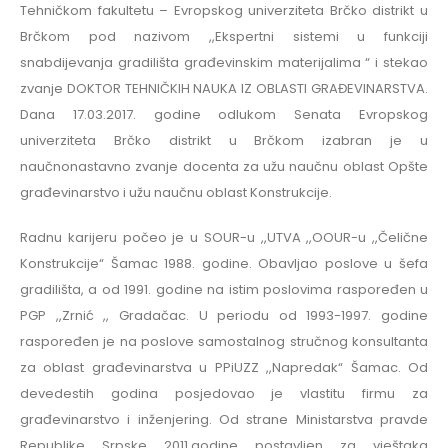
Tehničkom fakultetu – Evropskog univerziteta Brčko distrikt u
Brčkom pod nazivom ,,Ekspertni sistemi u funkciji
snabdijevanja gradilišta građevinskim materijalima “ i stekao
zvanje DOKTOR TEHNIČKIH NAUKA IZ OBLASTI GRAĐEVINARSTVA.
Dana 17.03.2017. godine odlukom Senata Evropskog
univerziteta Brčko distrikt u Brčkom izabran je u
naučnonastavno zvanje docenta za užu naučnu oblast Opšte
građevinarstvo i užu naučnu oblast Konstrukcije.
Radnu karijeru počeo je u SOUR-u ,,UTVA ,,OOUR-u ,,Čelične
Konstrukcije“ Šamac 1988. godine. Obavljao poslove u šefa
gradilišta, a od 1991. godine na istim poslovima raspoređen u
PGP ,,Zrnić ,, Gradačac. U periodu od 1993-1997. godine
raspoređen je na poslove samostalnog stručnog konsultanta
za oblast građevinarstva u PPiUZZ ,,Napredak“ Šamac. Od
devedestih godina posjedovao je vlastitu firmu za
građevinarstvo i inženjering. Od strane Ministarstva pravde
Republike Srpske 2011.godine postavljen za vještaka