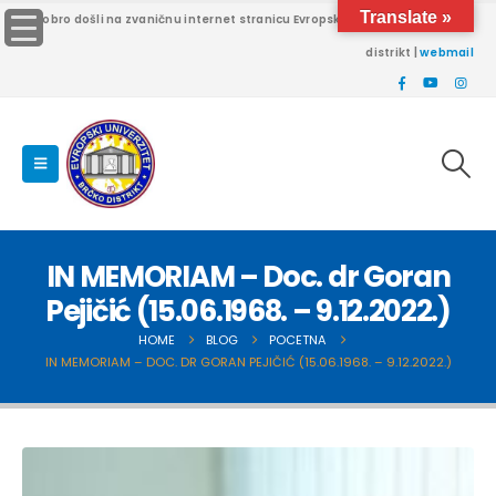
Translate »
Dobro došli na zvaničnu internet stranicu Evropskog univerziteta Brčko
distrikt |
webmail
IN MEMORIAM – Doc. dr Goran
Pejičić (15.06.1968. – 9.12.2022.)
HOME
BLOG
POCETNA
IN MEMORIAM – DOC. DR GORAN PEJIČIĆ (15.06.1968. – 9.12.2022.)