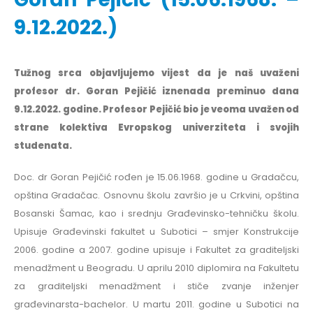
9.12.2022.)
Tužnog srca objavljujemo vijest da je naš uvaženi
profesor dr. Goran Pejičić iznenada preminuo dana
9.12.2022. godine. Profesor Pejičić bio je veoma uvažen od
strane kolektiva Evropskog univerziteta i svojih
studenata.
Doc. dr Goran Pejičić rođen je 15.06.1968. godine u Gradačcu,
opština Gradačac. Osnovnu školu završio je u Crkvini, opština
Bosanski Šamac, kao i srednju Građevinsko-tehničku školu.
Upisuje Građevinski fakultet u Subotici – smjer Konstrukcije
2006. godine a 2007. godine upisuje i Fakultet za graditeljski
menadžment u Beogradu. U aprilu 2010 diplomira na Fakultetu
za graditeljski menadžment i stiče zvanje inženjer
građevinarsta-bachelor. U martu 2011. godine u Subotici na