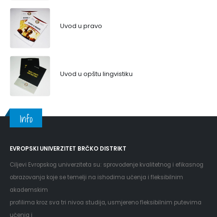
Uvod u pravo
Uvod u opštu lingvistiku
Info
EVROPSKI UNIVERZITET BRČKO DISTRIKT
Ciljevi Evropskog univerziteta su: sprovođenje kvalitetnog i efikasnog
obrazovanja koje se temelji na ishodima učenja i fleksibilnim
akademskim
profilima kroz sva tri nivoa studija, usmjereno fleksibilnim putevima
učenja i