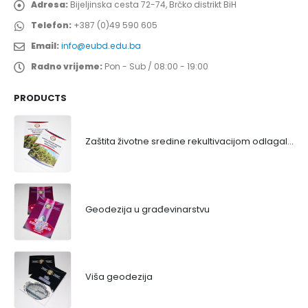
Adresa:
Bijeljinska cesta 72-74, Brčko distrikt BiH
Telefon:
+387 (0)49 590 605
Email:
info@eubd.edu.ba
Radno vrijeme:
Pon - Sub / 08:00 - 19:00
PRODUCTS
Zaštita životne sredine rekultivacijom odlagališta
Geodezija u građevinarstvu
Viša geodezija