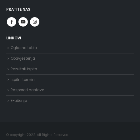
PRATITE NAS
LINKOVI
Oglasna tabla
Obavjestenja
Rezultati ispita
Ispitni termini
Raspored nastave
E-učenje
© copyright 2022. All Rights Reserved.