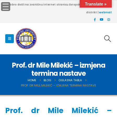
Translate »
Dobro došli na zvaničnu internet stranicu Evropskog univerziteta Brčko
distrikt |
webmail
Prof. dr Mile Milekić – izmjena
termina nastave
HOME
BLOG
OGLASNA TABLA
PROF. DR MILE MILEKIĆ – IZMJENA TERMINA NASTAVE
Prof. dr Mile Milekić –