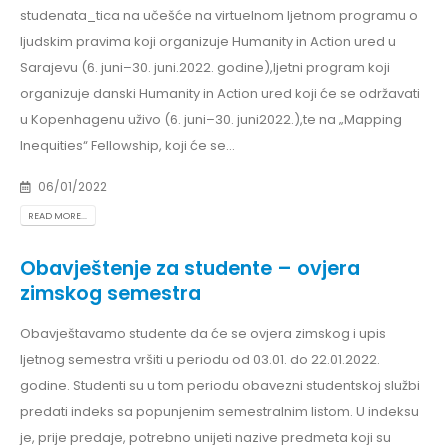
studenata_tica na učešće na virtuelnom ljetnom programu o
ljudskim pravima koji organizuje Humanity in Action ured u
Sarajevu (6. juni–30. juni.2022. godine),ljetni program koji
organizuje danski Humanity in Action ured koji će se održavati
u Kopenhagenu uživo (6. juni–30. juni2022.),te na „Mapping
Inequities“ Fellowship, koji će se...
06/01/2022
READ MORE...
Obavještenje za studente – ovjera
zimskog semestra
Obavještavamo studente da će se ovjera zimskog i upis
ljetnog semestra vršiti u periodu od 03.01. do 22.01.2022.
godine. Studenti su u tom periodu obavezni studentskoj službi
predati indeks sa popunjenim semestralnim listom. U indeksu
je, prije predaje, potrebno unijeti nazive predmeta koji su