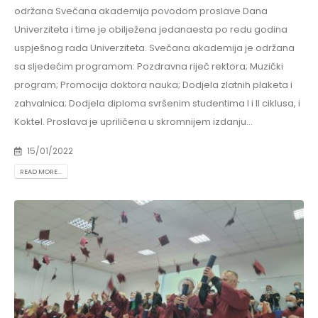
održana Svečana akademija povodom proslave Dana
Univerziteta i time je obilježena jedanaesta po redu godina
uspješnog rada Univerziteta. Svečana akademija je održana
sa sljedećim programom: Pozdravna riječ rektora; Muzički
program; Promocija doktora nauka; Dodjela zlatnih plaketa i
zahvalnica; Dodjela diploma svršenim studentima I i II ciklusa, i
Koktel. Proslava je upriličena u skromnijem izdanju...
15/01/2022
READ MORE...