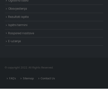
Oglasna tabla
Obavjestenja
Rezultati ispita
Ispitni termini
Raspored nastave
E-učenje
© copyright 2022. All Rights Reserved.
FAQ’s
Sitemap
Contact Us