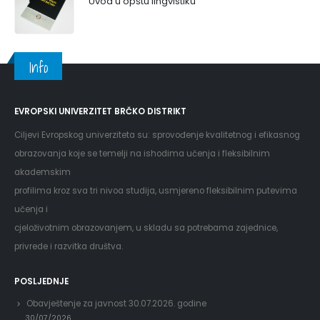
Uvod u opštu lingvistiku
Info
EVROPSKI UNIVERZITET BRČKO DISTRIKT
Ciljevi Evropskog univerziteta su: sprovođenje kvalitetnog i efikasnog
obrazovanja koje se temelji na ishodima učenja i fleksibilnim
akademskim
profilima kroz sva tri nivoa studija, usmjereno fleksibilnim putevima
učenja i
cjeloživotnim obrazovanjem, u skladu sa potrebama zajednice,
privrede i razvitka društva.
POSLJEDNJE
Obavještenje za javnost 30.07.2026. godine
30/07/2026