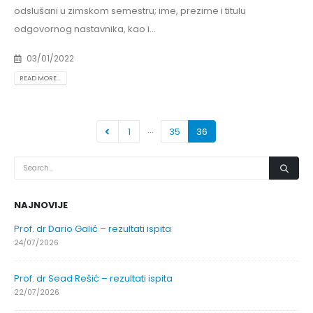
odslušani u zimskom semestru; ime, prezime i titulu
odgovornog nastavnika, kao i...
03/01/2022
READ MORE...
…
1
35
36
NAJNOVIJE
Prof. dr Dario Galić – rezultati ispita
24/07/2026
Prof. dr Sead Rešić – rezultati ispita
22/07/2026