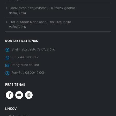
Obavještenje za javnost 30.07.2026. godine
30/07/2026
Prof. dr Srđan Marinković – rezultati ispita
29/07/2026
KONTAKTIRAJTE NAS
Bijeljinska cesta 72-74, Brčko
+387 49 590 605
info@eubd.edu.ba
Pon-Sub 08.00-19.00h
PRATITE NAS
LINKOVI