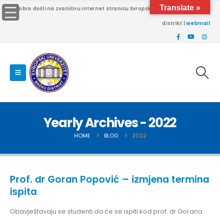
Translate »
Dobro došli na zvaničnu internet stranicu Evropskog univerziteta Brčko
distrikt |
webmail
Yearly Archives - 2022
HOME
BLOG
2022
Prof. dr Goran Popović – izmjena termina
ispita
Obavještavaju se studenti da će se ispiti kod prof. dr Gorana