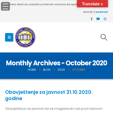
Translate »
Dobro došli na zvaničnu internet stranicu Evropskog univerziteta Brčko
distrikt |
webmail
Monthly Archives - October 2020
HOME
BLOG
2020
OCTOBER
Obavještenje za javnost 31.10.2020.
godine
Obavještava se javnost da se magistarski rad pod nazivom