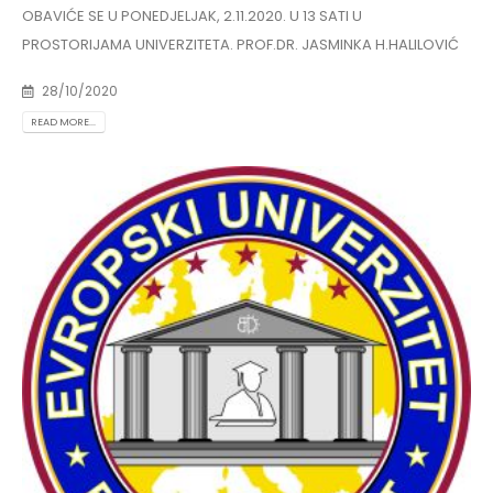
OBAVIĆE SE U PONEDJELJAK, 2.11.2020. U 13 SATI U
PROSTORIJAMA UNIVERZITETA. PROF.DR. JASMINKA H.HALILOVIĆ
28/10/2020
READ MORE...