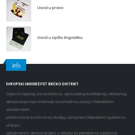
Uvod u pravo
Uvod u opštu lingvistiku
Info
EVROPSKI UNIVERZITET BRČKO DISTRIKT
Ciljevi Evropskog univerziteta su: sprovođenje kvalitetnog i efikasnog
obrazovanja koje se temelji na ishodima učenja i fleksibilnim
akademskim
profilima kroz sva tri nivoa studija, usmjereno fleksibilnim putevima
učenja i
cjeloživotnim obrazovanjem, u skladu sa potrebama zajednice,