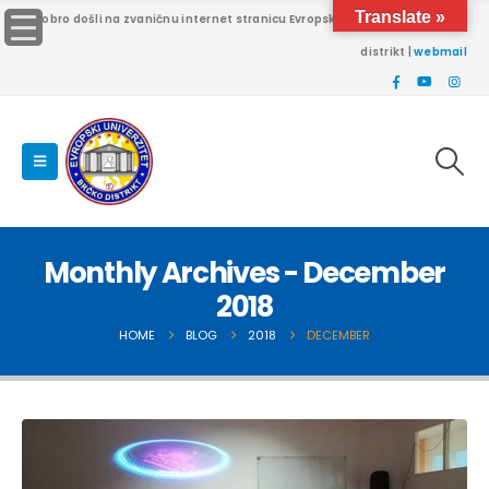
Translate »
Dobro došli na zvaničnu internet stranicu Evropskog univerziteta Brčko
distrikt |
webmail
Monthly Archives - December
2018
HOME
BLOG
2018
DECEMBER