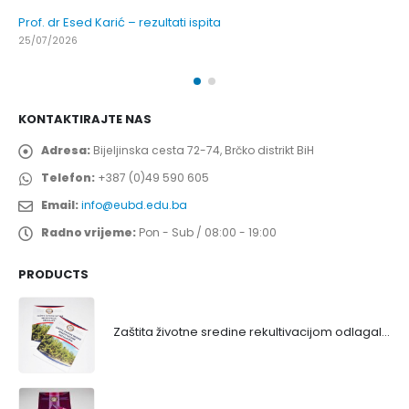
Prof. dr Esed Karić – rezultati ispita
25/07/2026
KONTAKTIRAJTE NAS
Adresa:
Bijeljinska cesta 72-74, Brčko distrikt BiH
Telefon:
+387 (0)49 590 605
Email:
info@eubd.edu.ba
Radno vrijeme:
Pon - Sub / 08:00 - 19:00
PRODUCTS
Zaštita životne sredine rekultivacijom odlagališta