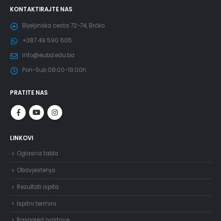
KONTAKTIRAJTE NAS
Bijeljinska cesta 72-74, Brčko
+387 49 590 605
info@eubd.edu.ba
Pon-Sub 08.00-19.00h
PRATITE NAS
LINKOVI
Oglasna tabla
Obavjestenja
Rezultati ispita
Ispitni termini
Raspored nastave