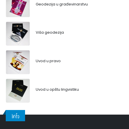
Geodezija u građevinarstvu
Viša geodezija
Uvod u pravo
Uvod u opštu lingvistiku
Info