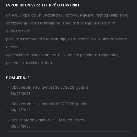
EVROPSKI UNIVERZITET BRČKO DISTRIKT
Ciljevi Evropskog univerziteta su: sprovođenje kvalitetnog i efikasnog
obrazovanja koje se temelji na ishodima učenja i fleksibilnim
akademskim
profilima kroz sva tri nivoa studija, usmjereno fleksibilnim putevima
učenja i
cjeloživotnim obrazovanjem, u skladu sa potrebama zajednice,
privrede i razvitka društva.
POSLJEDNJE
Obavještenje za javnost 30.07.2026. godine
30/07/2026
Obavještenje za javnost 30.07.2026. godine
30/07/2026
Prof. dr Srđan Marinković – rezultati ispita
29/07/2026