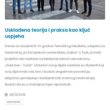
Usklađena teorija i praksa kao ključ
uspjeha
Danas su studenti III i IV godine Tehničkog fakulteta, odsjeka za
Saobraćaj, pri Evropskom univerzitetu „Kallos“ u Tuzli, proveli
praktični dio nastave na Međunarodnom aerodromu
„Dubrave - Tuzla“. Učesnici ovog dijela nastave su studenti koji
svoj diplomski rad, kao i budući angažman posvećuju
isključivo upravljanju i bezbjednosti zračnog saobraćaja.
Budući da su u značajnoj mjeri apsolvirali...
28/12/2018
READ MORE...