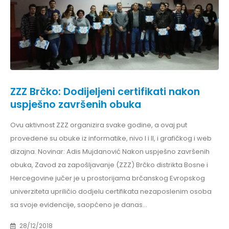
ZZZ Brčko: Dodijeljeni certifikati nakon
uspješno završenih obuka
Ovu aktivnost ZZZ organizira svake godine, a ovaj put
provedene su obuke iz informatike, nivo I i II, i grafičkog i web
dizajna. Novinar: Adis Mujdanović Nakon uspješno završenih
obuka, Zavod za zapošljavanje (ZZZ) Brčko distrikta Bosne i
Hercegovine jučer je u prostorijama brčanskog Evropskog
univerziteta upriličio dodjelu certifikata nezaposlenim osoba
sa svoje evidencije, saopćeno je danas...
28/12/2018