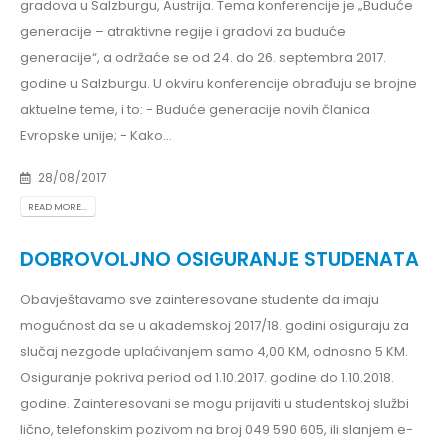
gradova u Salzburgu, Austrija. Tema konferencije je „Buduće
generacije – atraktivne regije i gradovi za buduće
generacije“, a održaće se od 24. do 26. septembra 2017.
godine u Salzburgu. U okviru konferencije obrađuju se brojne
aktuelne teme, i to: - Buduće generacije novih članica
Evropske unije; - Kako...
28/08/2017
READ MORE...
DOBROVOLJNO OSIGURANJE STUDENATA
Obavještavamo sve zainteresovane studente da imaju
mogućnost da se u akademskoj 2017/18. godini osiguraju za
slučaj nezgode uplaćivanjem samo 4,00 KM, odnosno 5 KM.
Osiguranje pokriva period od 1.10.2017. godine do 1.10.2018.
godine. Zainteresovani se mogu prijaviti u studentskoj službi
lično, telefonskim pozivom na broj 049 590 605, ili slanjem e-