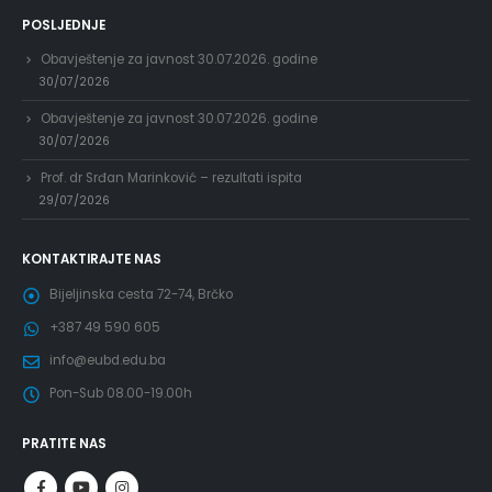
POSLJEDNJE
Obavještenje za javnost 30.07.2026. godine
30/07/2026
Obavještenje za javnost 30.07.2026. godine
30/07/2026
Prof. dr Srđan Marinković – rezultati ispita
29/07/2026
KONTAKTIRAJTE NAS
Bijeljinska cesta 72-74, Brčko
+387 49 590 605
info@eubd.edu.ba
Pon-Sub 08.00-19.00h
PRATITE NAS