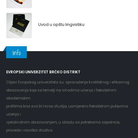
Uvod u opštu lingvistiku
Info
EVROPSKI UNIVERZITET BRČKO DISTRIKT
Ciljevi Evropskog univerziteta su: sprovođenje kvalitetnog i efikasnog
obrazovanja koje se temelji na ishodima učenja i fleksibilnim
akademskim
profilima kroz sva tri nivoa studija, usmjereno fleksibilnim putevima
učenja i
cjeloživotnim obrazovanjem, u skladu sa potrebama zajednice,
privrede i razvitka društva.