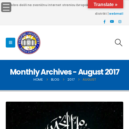
Translate »
Dobro došli na zvaničnu internet stranicu Evropskog univerziteta Brčko
distrikt |
webmail
Monthly Archives - August 2017
HOME
BLOG
2017
AUGUST