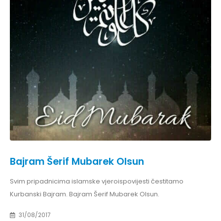
Bajram Šerif Mubarek Olsun
Svim pripadnicima islamske vjeroispovijesti čestitamo
Kurbanski Bajram. Bajram Šerif Mubarek Olsun.
31/08/2017