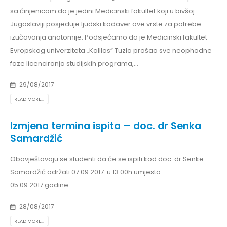
sa činjenicom da je jedini Medicinski fakultet koji u bivšoj
Jugoslaviji posjeduje ljudski kadaver ove vrste za potrebe
izučavanja anatomije. Podsjećamo da je Medicinski fakultet
Evropskog univerziteta „Kalllos“ Tuzla prošao sve neophodne
faze licenciranja studijskih programa,...
29/08/2017
READ MORE...
Izmjena termina ispita – doc. dr Senka
Samardžić
Obavještavaju se studenti da će se ispiti kod doc. dr Senke
Samardžić održati 07.09.2017. u 13:00h umjesto
05.09.2017.godine
28/08/2017
READ MORE...