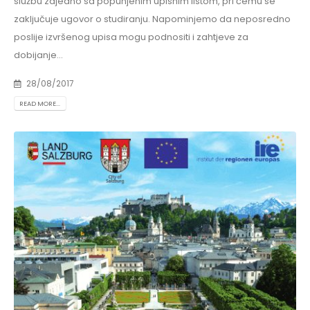
službu zajedno sa popunjenim upisnim listom, pri čemu se
zaključuje ugovor o studiranju. Napominjemo da neposredno
poslije izvršenog upisa mogu podnositi i zahtjeve za
dobijanje...
28/08/2017
READ MORE...