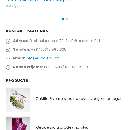
Prof. dr Esed Karić – rezultati ispita
25/07/2026
KONTAKTIRAJTE NAS
Adresa:
Bijeljinska cesta 72-74, Brčko distrikt BiH
Telefon:
+387 (0)49 590 605
Email:
info@eubd.edu.ba
Radno vrijeme:
Pon - Sub / 08:00 - 19:00
PRODUCTS
Zaštita životne sredine rekultivacijom odlagališta
Geodezija u građevinarstvu