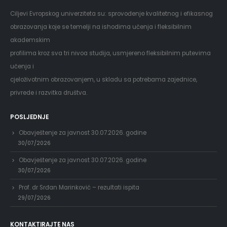
Ciljevi Evropskog univerziteta su: sprovođenje kvalitetnog i efikasnog
obrazovanja koje se temelji na ishodima učenja i fleksibilnim
akademskim
profilima kroz sva tri nivoa studija, usmjereno fleksibilnim putevima
učenja i
cjeloživotnim obrazovanjem, u skladu sa potrebama zajednice,
privrede i razvitka društva.
POSLJEDNJE
Obavještenje za javnost 30.07.2026. godine
30/07/2026
Obavještenje za javnost 30.07.2026. godine
30/07/2026
Prof. dr Srđan Marinković – rezultati ispita
29/07/2026
KONTAKTIRAJTE NAS