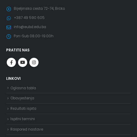
Bijeljinska cesta 72-74, Brčko
+387 49 590 605
info@eubd.edu.ba
Pon-Sub 08.00-19.00h
PRATITE NAS
LINKOVI
Oglasna tabla
Obavjestenja
Rezultati ispita
Ispitni termini
Raspored nastave