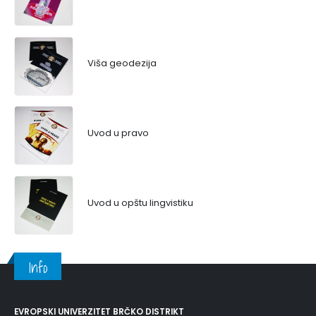
Viša geodezija
Uvod u pravo
Uvod u opštu lingvistiku
Info
EVROPSKI UNIVERZITET BRČKO DISTRIKT