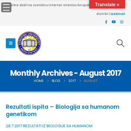
Translate »
Dobro došli na zvaničnu internet stranicu Evropskog univerziteta Brčko
distrikt |
webmail
Monthly Archives - August 2017
HOME
BLOG
2017
AUGUST
Rezultati ispita – Biologija sa humanom
genetikom
28.7.2017.REZULTATI IZ BIOLOGIJE SA HUMANOM