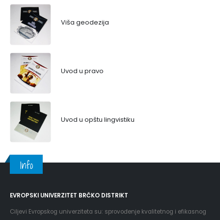
Viša geodezija
Uvod u pravo
Uvod u opštu lingvistiku
Info
EVROPSKI UNIVERZITET BRČKO DISTRIKT
Ciljevi Evropskog univerziteta su: sprovođenje kvalitetnog i efikasnog