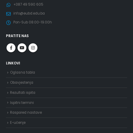
+387 49 590 605
info@eubd.edu.ba
Pon-Sub 08.00-19.00h
PRATITE NAS
LINKOVI
Oglasna tabla
Obavjestenja
Rezultati ispita
Ispitni termini
Raspored nastave
E-učenje