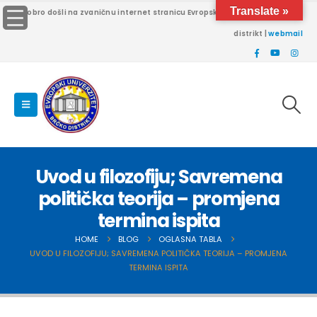
Translate »
Dobro došli na zvaničnu internet stranicu Evropskog univerziteta Brčko
distrikt |
webmail
Uvod u filozofiju; Savremena
politička teorija – promjena
termina ispita
HOME
BLOG
OGLASNA TABLA
UVOD U FILOZOFIJU; SAVREMENA POLITIČKA TEORIJA – PROMJENA
TERMINA ISPITA