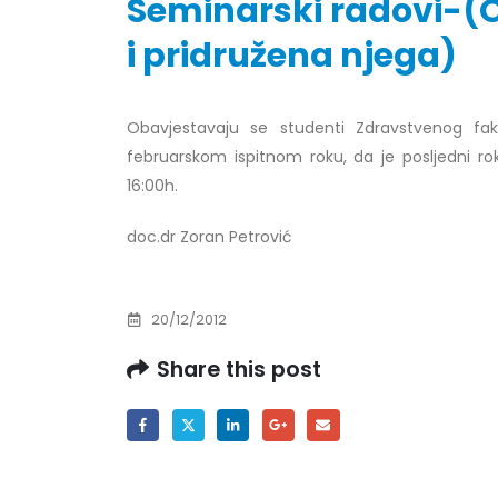
Seminarski radovi-(O
i pridružena njega)
Obavještenje za javnost 30.07.2026.
Prof. 
Obavjestavaju se studenti Zdravstvenog faku
godine
24/07/
februarskom ispitnom roku, da je posljedni ro
30/07/2026
16:00h.
Prof. 
Obavještenje za javnost 30.07.2026.
22/07/
godine
doc.dr Zoran Petrović
30/07/2026
Prof. 
ispita
Prof. dr Srđan Marinković – rezultati
22/07/
20/12/2012
ispita
29/07/2026
Share this post
Prof.
rezult
Prof. dr Azijada Beganlić – rezultati
22/07/
ispita
29/07/2026
Doc. d
20/07/