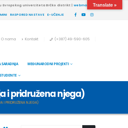
Translate »
u Evropskog univerziteta Brčko distrikt |
webmail
RMINI
RASPORED NASTAVE
E-UČENJE
O nama
Kontakt
(+387) 49-590-605
 SARADNJA
MEĐUNARODNI PROJEKTI
 STUDENTE
a i pridružena njega)
A I PRIDRUŽENA NJEGA)