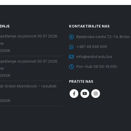
EDNJE
KONTAKTIRAJTE NAS
ještenje za javnost 30.07.2026.
Bijeljinska cesta 72-74, Brčko
ne
+387 49 590 605
7/2026
info@eubd.edu.ba
ještenje za javnost 30.07.2026.
Pon-Sub 08.00-19.00h
ne
7/2026
PRATITE NAS
 dr Srđan Marinković – rezultati
a
7/2026