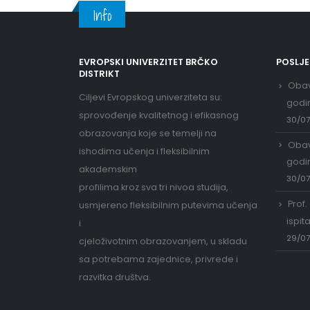
Info
EVROPSKI UNIVERZITET BRČKO
POSLJ
DISTRIKT
Obav
Ciljevi Evropskog univerziteta su:
godi
sprovođenje kvalitetnog i efikasnog
30/0
obrazovanja koje se temelji na
Obav
ishodima učenja i fleksibilnim
godi
akademskim
30/0
profilima kroz sva tri nivoa studija,
Prof.
usmjereno fleksibilnim putevima učenja
ispit
i
29/0
cjeloživotnim obrazovanjem, u skladu
sa potrebama zajednice, privrede i
razvitka društva.