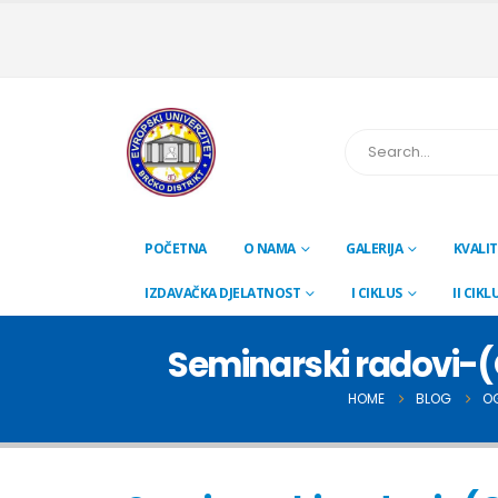
POČETNA
O NAMA
GALERIJA
KVALIT
IZDAVAČKA DJELATNOST
I CIKLUS
II CIKL
Seminarski radovi-(O
HOME
BLOG
O