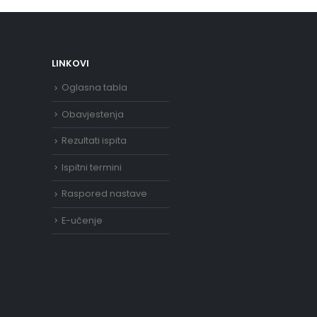
LINKOVI
Oglasna tabla
Obavjestenja
Rezultati ispita
Ispitni termini
Raspored nastave
E-učenje