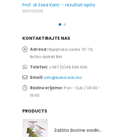
ispita
Prof. dr Esed
25/07/2026
KONTAKTIRAJTE NAS
Adresa:
Bijeljinska cesta 72-74,
Brčko distrikt BiH
Telefon:
+387 (0)49 590 605
Email:
info@eubd.edu.ba
Radno vrijeme:
Pon - Sub / 08:00 -
19:00
PRODUCTS
Zaštita životne sredine rekultivacijom odlagališta