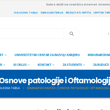
Dobro došli na zvaničnu internet stranic
OGLASNA TABLA
OBAVJESTENJA
REZULTATI ISPITA
ISPITNI TE
ET
UNIVERZITETSKI CENTAR ZA RAZVOJ I KARIJERU
MEĐUNARODNA
US
III CIKLUS
KONTAKT
ZA STUDENTE
ZA BUDUĆE
snove patologije i Oftamologij
GLASNA TABLA
SEMINARSKI RADOVI-(OSNOVE PATOLOGIJE I OFTAMOLOGIJ