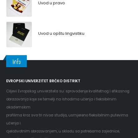
Uvod u pravo
Uvod u opštu lingvistiku
Info
EVROPSKI UNIVERZITET BRČKO DISTRIKT
Ciljevi Evropskog univerziteta su: sprovođenje kvalitetnog i efikasnog
obrazovanja koje se temelji na ishodima učenja i fleksibilnim
akademskim
profilima kroz sva tri nivoa studija, usmjereno fleksibilnim putevima
učenja i
cjeloživotnim obrazovanjem, u skladu sa potrebama zajednice,