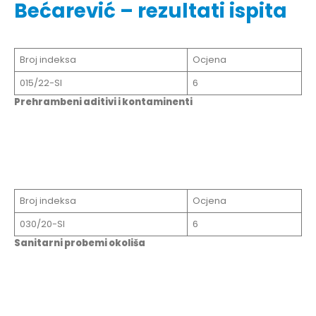
Bećarević – rezultati ispita
Broj indeksa
Ocjena
015/22-SI
6
Prehrambeni aditivi i kontaminenti
Broj indeksa
Ocjena
030/20-SI
6
Sanitarni probemi okoliša