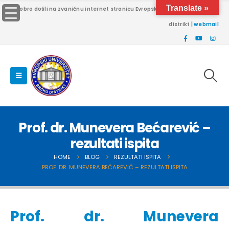
Translate »
Dobro došli na zvaničnu internet stranicu Evropskog univerziteta Brčko
distrikt |
webmail
Prof. dr. Munevera Bećarević –
rezultati ispita
HOME
BLOG
REZULTATI ISPITA
PROF. DR. MUNEVERA BEĆAREVIĆ – REZULTATI ISPITA
Prof. dr. Munevera