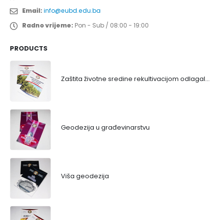
Email:
info@eubd.edu.ba
Radno vrijeme:
Pon - Sub / 08:00 - 19:00
PRODUCTS
Zaštita životne sredine rekultivacijom odlagališta
Geodezija u građevinarstvu
Viša geodezija