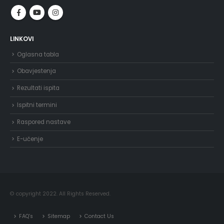
LINKOVI
Oglasna tabla
Obavjestenja
Rezultati ispita
Ispitni termini
Raspored nastave
E-učenje
© copyright 2022. All Rights Reserved.
FAQ’s
Sitemap
Contact Us