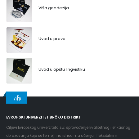
Viša geodezija
Uvod u pravo
Uvod u opštu lingvistiku
Info
EVROPSKI UNIVERZITET BRČKO DISTRIKT
Ciljevi Evropskog univerziteta su: sprovođenje kvalitetnog i efikasnog
obrazovanja koje se temelji na ishodima učenja i fleksibilnim