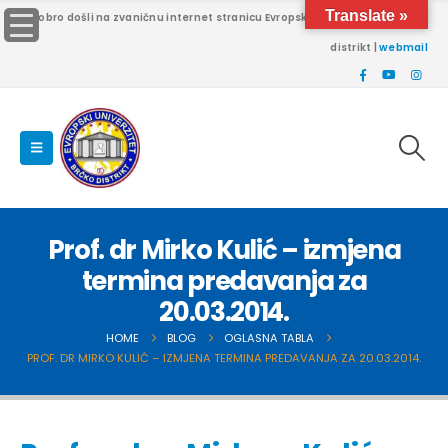
Translate »
Dobro došli na zvaničnu internet stranicu Evropskog univerziteta Brčko
distrikt |
webmail
Prof. dr Mirko Kulić – izmjena
termina predavanja za
20.03.2014.
HOME
BLOG
OGLASNA TABLA
PROF. DR MIRKO KULIĆ – IZMJENA TERMINA PREDAVANJA ZA 20.03.2014.