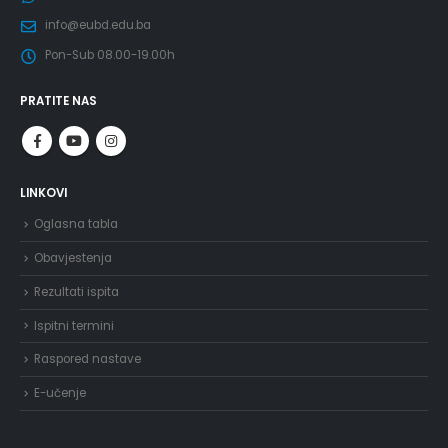
info@eubd.edu.ba
Pon-Sub 08.00-19.00h
PRATITE NAS
LINKOVI
Oglasna tabla
Obavjestenja
Rezultati ispita
Ispitni termini
Raspored nastave
E-učenje