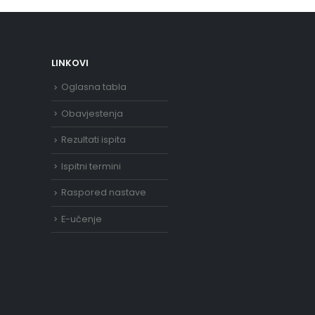
LINKOVI
Oglasna tabla
Obavjestenja
Rezultati ispita
Ispitni termini
Raspored nastave
E-učenje