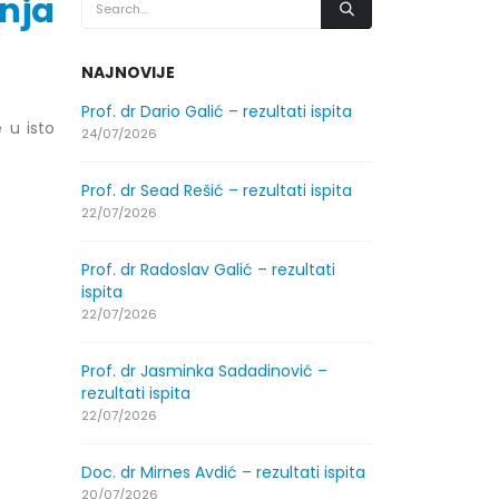
nja
NAJNOVIJE
.2026.
Prof. dr Dario Galić – rezultati ispita
Obavještenje
 u isto
godine
24/07/2026
30/07/2026
Prof. dr Sead Rešić – rezultati ispita
.2026.
Obavještenje
22/07/2026
godine
30/07/2026
Prof. dr Radoslav Galić – rezultati
ispita
ltati
Prof. dr Srđa
22/07/2026
ispita
29/07/2026
Prof. dr Jasminka Sadadinović –
rezultati ispita
ltati
Prof. dr Azij
22/07/2026
ispita
29/07/2026
Doc. dr Mirnes Avdić – rezultati ispita
20/07/2026