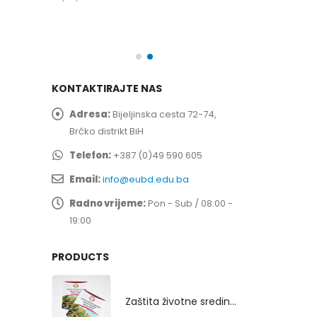
spita
Prof. dr Esed 
25/07/2026
KONTAKTIRAJTE NAS
Adresa:
Bijeljinska cesta 72-74,
Brčko distrikt BiH
Telefon:
+387 (0)49 590 605
Email:
info@eubd.edu.ba
Radno vrijeme:
Pon - Sub / 08:00 -
19:00
PRODUCTS
Zaštita životne sredine rekultivacijom odlagališta