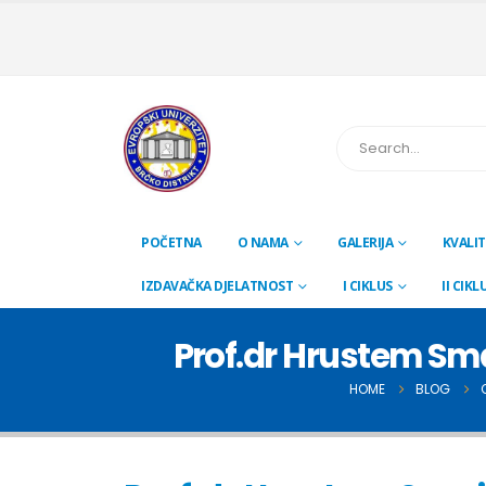
POČETNA
O NAMA
GALERIJA
KVALIT
IZDAVAČKA DJELATNOST
I CIKLUS
II CIKL
Prof.dr Hrustem Sm
HOME
BLOG