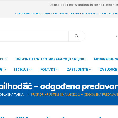
Dobro došli na zvaničnu internet stranic
OGLASNA TABLA
OBAVJESTENJA
REZULTATI ISPITA
ISPITNI TE
ET
UNIVERZITETSKI CENTAR ZA RAZVOJ I KARIJERU
MEĐUNARODNA
US
III CIKLUS
KONTAKT
ZA STUDENTE
ZA BUDUĆE
ailhodžić – odgođena predavanj
OGLASNA TABLA
PROF.DR HRUSTEM SMAILHODŽIĆ – ODGOĐENA PREDAVANJ