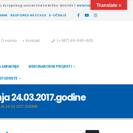
Translate »
u Evropskog univerziteta Brčko distrikt |
webmail
RMINI
RASPORED NASTAVE
E-UČENJE
O nama
Kontakt
(+387) 49-590-605
 SARADNJA
MEĐUNARODNI PROJEKTI
 STUDENTE
a 24.03.2017.godine
A 24.03.2017.GODINE