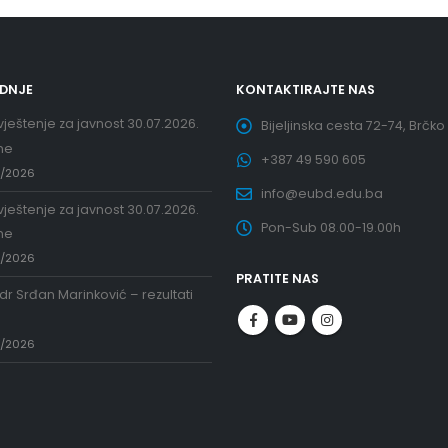
EDNJE
KONTAKTIRAJTE NAS
ještenje za javnost 30.07.2026.
Bijeljinska cesta 72-74, Brčko
ne
+387 49 590 605
7/2026
info@eubd.edu.ba
ještenje za javnost 30.07.2026.
Pon-Sub 08.00-19.00h
ne
7/2026
PRATITE NAS
 dr Srđan Marinković – rezultati
a
7/2026