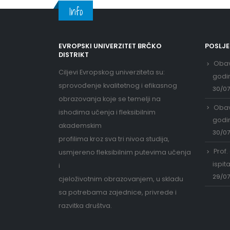
Info
EVROPSKI UNIVERZITET BRČKO
POSLJ
DISTRIKT
Obav
Ciljevi Evropskog univerziteta su:
godi
sprovođenje kvalitetnog i efikasnog
30/0
obrazovanja koje se temelji na
Obav
ishodima učenja i fleksibilnim
godi
akademskim
30/0
profilima kroz sva tri nivoa studija,
Prof.
usmjereno fleksibilnim putevima učenja
ispit
i
29/0
cjeloživotnim obrazovanjem, u skladu
sa potrebama zajednice, privrede i
razvitka društva.