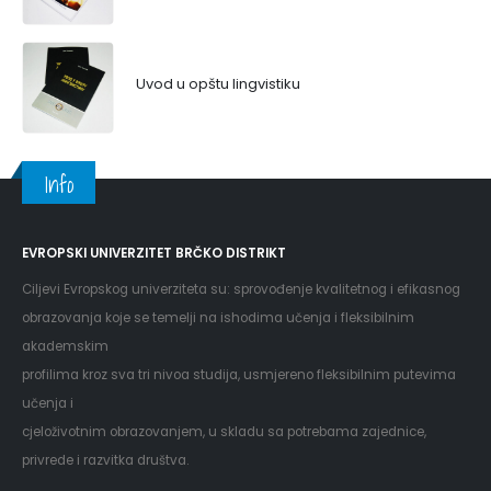
Uvod u opštu lingvistiku
Info
EVROPSKI UNIVERZITET BRČKO DISTRIKT
Ciljevi Evropskog univerziteta su: sprovođenje kvalitetnog i efikasnog
obrazovanja koje se temelji na ishodima učenja i fleksibilnim
akademskim
profilima kroz sva tri nivoa studija, usmjereno fleksibilnim putevima
učenja i
cjeloživotnim obrazovanjem, u skladu sa potrebama zajednice,
privrede i razvitka društva.