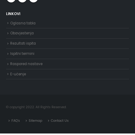
LINKOVI
Oglasna tabla
Obavjestenja
Rezultati ispita
Ispitni termini
Raspored nastave
E-učenje
© copyright 2022. All Rights Reserved.
FAQ’s
Sitemap
Contact Us