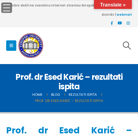
Translate »
Dobro došli na zvaničnu internet stranicu Evropskog univerziteta Brčko
distrikt |
webmail
Prof. dr Esed Karić – rezultati
ispita
HOME
BLOG
REZULTATI ISPITA
PROF. DR ESED KARIĆ – REZULTATI ISPITA
Prof. dr Esed Karić –