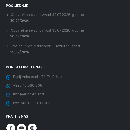
POSLJEDNJE
Obavještenje za javnost 30.07.2026. godine
30/07/2026
Obavještenje za javnost 30.07.2026. godine
30/07/2026
Prof. dr Srđan Marinković – rezultati ispita
29/07/2026
KONTAKTIRAJTE NAS
Bijeljinska cesta 72-74, Brčko
+387 49 590 605
info@eubd.edu.ba
Pon-Sub 08.00-19.00h
PRATITE NAS