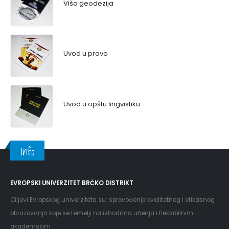
Viša geodezija
Uvod u pravo
Uvod u opštu lingvistiku
Info
EVROPSKI UNIVERZITET BRČKO DISTRIKT
Ciljevi Evropskog univerziteta su: sprovođenje kvalitetnog i efikasnog
obrazovanja koje se temelji na ishodima učenja i fleksibilnim
akademskim