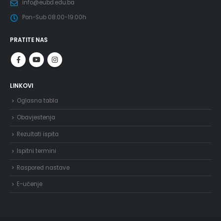
info@eubd.edu.ba
Pon-Sub 08.00-19.00h
PRATITE NAS
LINKOVI
Oglasna tabla
Obavjestenja
Rezultati ispita
Ispitni termini
Raspored nastave
E-učenje