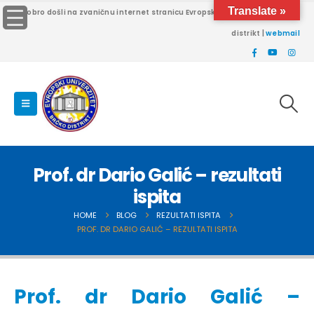
Translate »
Dobro došli na zvaničnu internet stranicu Evropskog univerziteta Brčko
distrikt |
webmail
Prof. dr Dario Galić – rezultati
ispita
HOME
BLOG
REZULTATI ISPITA
PROF. DR DARIO GALIĆ – REZULTATI ISPITA
Prof. dr Dario Galić –