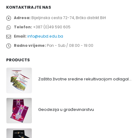
KONTAKTIRAJTE NAS
Adresa:
Bijeljinska cesta 72-74, Brčko distrikt BiH
Telefon:
+387 (0)49 590 605
Email:
info@eubd.edu.ba
Radno vrijeme:
Pon - Sub / 08:00 - 19:00
PRODUCTS
Zaštita životne sredine rekultivacijom odlagališta
Geodezija u građevinarstvu