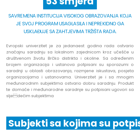
6 fakulteta
SAVREMENA INSTITUCIJA VISOKOG OBRAZOVANJA KOJA
JE SVOJ PROGRAM USAGLASILA I NEPREKIDNO GA
USKLAĐUJE SA ZAHTJEVIMA TRŽIŠTA RADA.
Evropski univerzitet je za jedanaest godina rada ostvario
značajnu saradnju sa lokalnom zajednicom kroz učešće u
društvenom životu Brčko distrikta i okoline. Sa određenim
brojem organizacija i ustanova potpisani su sporazumi o
saradnji u oblasti obrazovanja, razmjene iskustava, posjeta
organizacijama i ustanovama. Univerzitet je i sa mnogim
međunarodnim subjektima ostvario dobru saradnju. Produkt
te domaće i međunarodne saradnje su potpisani ugovori sa
sljedećim subjektima
Subjekti sa kojima su potpi