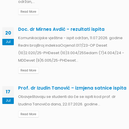
Obavještenje za javnost 30.07.2026. godine
30
I Obavještava se javnost da na magistarski rad pod
Jul
nazivom
Ambijentalna nastava kao model učenja
geografskih...
Read More
Prof. dr Srđan Marinković – rezultati ispita
29
Preliminarni rezultati ispita održanog 13.07.2026.:1. 009/25-
Jul
GRO- bodova 74, ocena 8;2. 024/25-BS- 66, 7;3....
a
Read More
Prof. dr Azijada Beganlić – rezultati ispita
29
Ekologija i higijena radne sredine - ispit održan, 25.7.2026.
Jul
godine Br indexa. ...