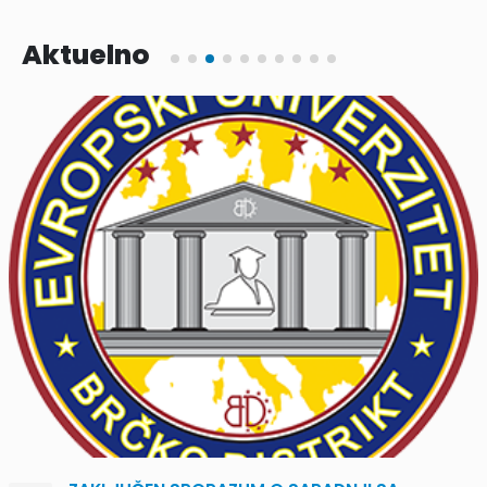
Aktuelno
OBAVJEŠTENJE O ORGANIZACIJI SEMINARA ZA
25
PRIPREMU KANDIDATA ZA POLAGANJE
PRAVOSUDNOG ISPITA
Nov
Evropski univerzitet Brčko distrikt organizuje seminar za
pripremu kandidata za...
read more