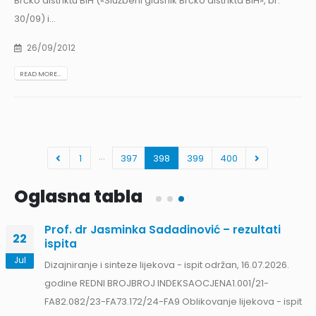
Brčko distriktu BiH («Službeni glasnik Brčko distrikta BiH», br.
30/09) i...
26/09/2012
READ MORE...
…
1
397
398
399
400
Oglasna tabla
Obavještenje za javnost 30.07.2026. godine
30
I Obavještava se javnost da na magistarski rad pod
Jul
nazivom
Vještačka inteligencija u savremenoj nastavi
fizike,...
Read More