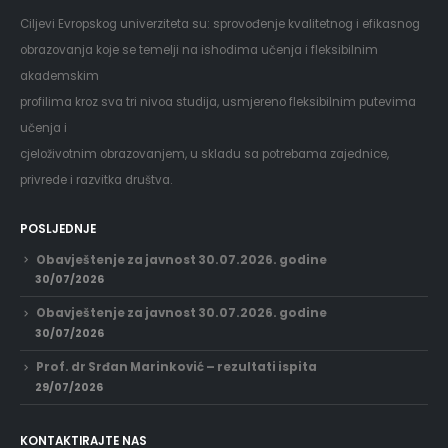
Ciljevi Evropskog univerziteta su: sprovođenje kvalitetnog i efikasnog
obrazovanja koje se temelji na ishodima učenja i fleksibilnim
akademskim
profilima kroz sva tri nivoa studija, usmjereno fleksibilnim putevima
učenja i
cjeloživotnim obrazovanjem, u skladu sa potrebama zajednice,
privrede i razvitka društva.
POSLJEDNJE
Obavještenje za javnost 30.07.2026. godine
30/07/2026
Obavještenje za javnost 30.07.2026. godine
30/07/2026
Prof. dr Srđan Marinković – rezultati ispita
29/07/2026
KONTAKTIRAJTE NAS