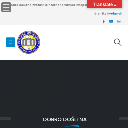
Translate »
Dobro došli na zvaničnu internet stranicu Evropskog univerziteta Brčko
distrikt |
webmail
DOBRO DOŠLI NA