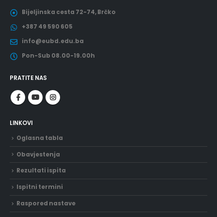
Bijeljinska cesta 72-74, Brčko
+387 49 590 605
info@eubd.edu.ba
Pon-Sub 08.00-19.00h
PRATITE NAS
LINKOVI
Oglasna tabla
Obavjestenja
Rezultati ispita
Ispitni termini
Raspored nastave