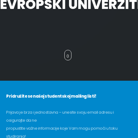
EVROPSKI UNIVERZIT
Pridružite se našoj studentskoj mailing listi!
Prijava je brza i jednostavna – unesite svoju email adresu i
osigurajte da ne
propustite važne informacije koje Vam mogu pomoći u toku
studiranja!