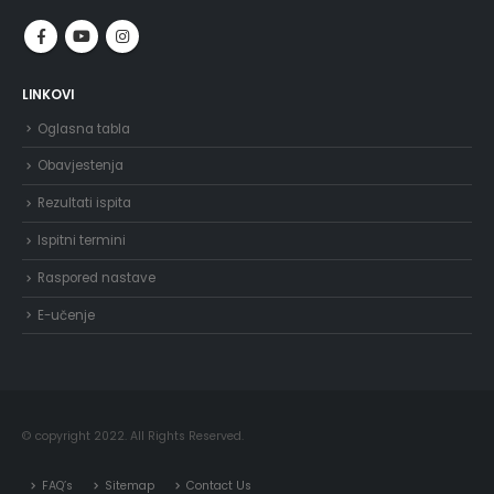
LINKOVI
Oglasna tabla
Obavjestenja
Rezultati ispita
Ispitni termini
Raspored nastave
E-učenje
© copyright 2022. All Rights Reserved.
FAQ’s
Sitemap
Contact Us