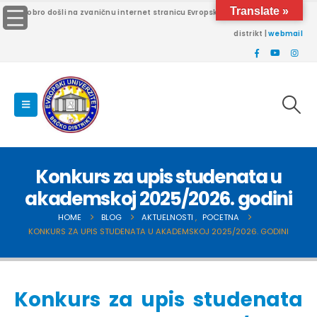
Translate »
Dobro došli na zvaničnu internet stranicu Evropskog univerziteta Brčko
distrikt |
webmail
Konkurs za upis studenata u
akademskoj 2025/2026. godini
HOME
BLOG
AKTUELNOSTI
,
POCETNA
KONKURS ZA UPIS STUDENATA U AKADEMSKOJ 2025/2026. GODINI
Konkurs za upis studenata