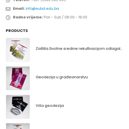
Email:
info@eubd.edu.ba
Radno vrijeme:
Pon - Sub / 08:00 - 19:00
PRODUCTS
Zaštita životne sredine rekultivacijom odlagališta
Geodezija u građevinarstvu
Viša geodezija