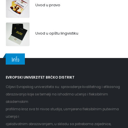
Uvod u pravo
Uvod u opštu lingvistiku
Info
EVROPSKI UNIVERZITET BRČKO DISTRIKT
Ciljevi Evropskog univerziteta su: sprovođenje kvalitetnog i efikasnog
obrazovanja koje se temelji na ishodima učenja i fleksibilnim
akademskim
profilima kroz sva tri nivoa studija, usmjereno fleksibilnim putevima
učenja i
cjeloživotnim obrazovanjem, u skladu sa potrebama zajednice,