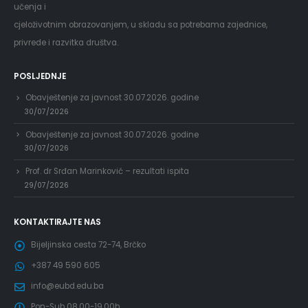
učenja i
cjeloživotnim obrazovanjem, u skladu sa potrebama zajednice,
privrede i razvitka društva.
POSLJEDNJE
Obavještenje za javnost 30.07.2026. godine
30/07/2026
Obavještenje za javnost 30.07.2026. godine
30/07/2026
Prof. dr Srđan Marinković – rezultati ispita
29/07/2026
KONTAKTIRAJTE NAS
Bijeljinska cesta 72-74, Brčko
+387 49 590 605
info@eubd.edu.ba
Pon-Sub 08.00-19.00h