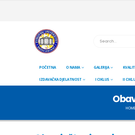
POČETNA
O NAMA
GALERIJA
KVALIT
IZDAVAČKA DJELATNOST
I CIKLUS
II CIKL
Obavj
HOM