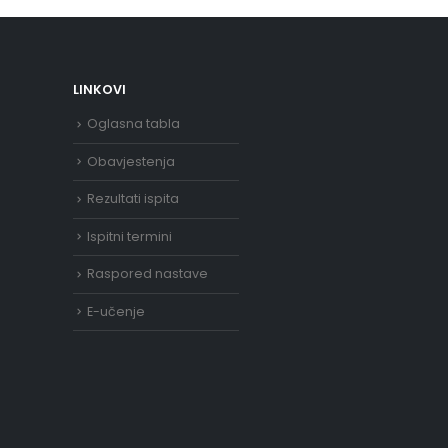
LINKOVI
Oglasna tabla
Obavjestenja
Rezultati ispita
Ispitni termini
Raspored nastave
E-učenje