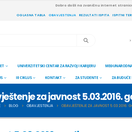
Dobro došli na zvaničnu internet stranic
OGLASNA TABLA
OBAVJESTENJA
REZULTATI ISPITA
ISPITNI TE
ET
UNIVERZITETSKI CENTAR ZA RAZVOJ I KARIJERU
MEĐUNARODNA
US
III CIKLUS
KONTAKT
ZA STUDENTE
ZA BUDUĆE
eštenje za javnost 5.03.2016. 
E
BLOG
OBAVJESTENJA
OBAVJEŠTENJE ZA JAVNOST 5.03.2016. G