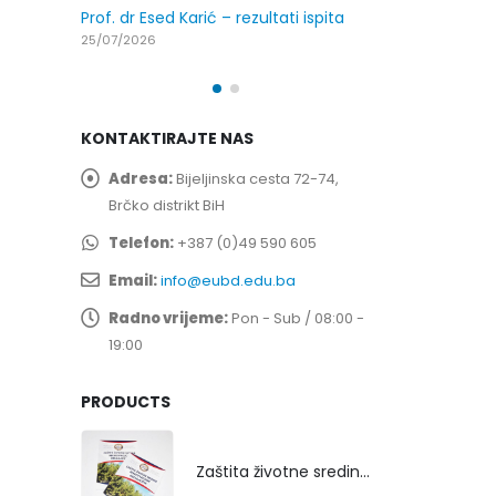
Prof. dr Esed Karić – rezultati ispita
25/07/2026
KONTAKTIRAJTE NAS
Adresa:
Bijeljinska cesta 72-74,
Brčko distrikt BiH
Telefon:
+387 (0)49 590 605
Email:
info@eubd.edu.ba
Radno vrijeme:
Pon - Sub / 08:00 -
19:00
PRODUCTS
Zaštita životne sredine rekultivacijom odlagališta