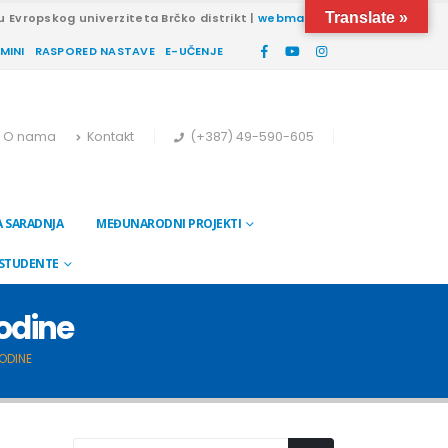
Translate »
u Evropskog univerziteta Brčko distrikt |
webmail
RMINI
RASPORED NASTAVE
E-UČENJE
O nama
Kontakt
(+387) 49-590-605
 SARADNJA
MEĐUNARODNI PROJEKTI
 STUDENTE
godine
ODINE