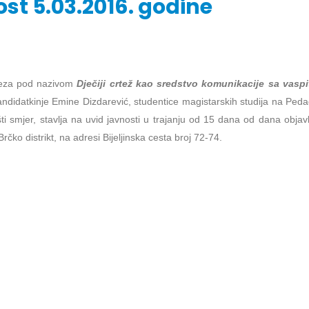
st 5.03.2016. godine
štenje za javnost 30.07.2026.
Prof. dr Dario Galić – rezultati i
24/07/2026
teza pod nazivom
Dječiji crtež kao sredstvo komunikacije sa vaspi
026
ndidatkinje Emine Dizdarević, studentice magistarskih studija na Pe
Prof. dr Sead Rešić – rezultati i
i smjer, stavlja na uvid javnosti u trajanju od 15 dana od dana objavlj
štenje za javnost 30.07.2026.
22/07/2026
rčko distrikt, na adresi Bijeljinska cesta broj 72-74.
026
Prof. dr Radoslav Galić – rezult
ispita
r Srđan Marinković – rezultati
22/07/2026
026
Prof. dr Jasminka Sadadinović
rezultati ispita
r Azijada Beganlić – rezultati
22/07/2026
026
Doc. dr Mirnes Avdić – rezultati
20/07/2026