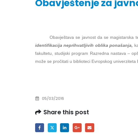
Obavještenje za javno
Obavje
godine
Obavještava se javnost da se magistarska 
30/07/2
identifikacija neprihvatljivih oblika ponašanja
,
ka
fakultetu, studijski program Razredna nastava – opšt
Obavje
može se pročitati u biblioteci Evropskog univerziteta B
godine
30/07/2
Prof. d
ispita
05/03/2016
29/07/2
Share this post
Prof. d
ispita
29/07/2