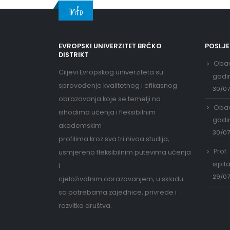
Info
EVROPSKI UNIVERZITET BRČKO
POSLJ
DISTRIKT
Obav
Ciljevi Evropskog univerziteta su:
godi
sprovođenje kvalitetnog i efikasnog
30/0
obrazovanja koje se temelji na
Obav
ishodima učenja i fleksibilnim
godi
akademskim
30/0
profilima kroz sva tri nivoa studija,
Prof.
usmjereno fleksibilnim putevima učenja
ispit
i
29/0
cjeloživotnim obrazovanjem, u skladu
sa potrebama zajednice, privrede i
razvitka društva.