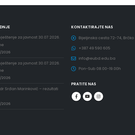
EDNJE
KONTAKTIRAJTE NAS
ještenje za javnost 30.07.2026.
Bijeljinska cesta 72-74, Brčko
ne
+387 49 590 605
7/2026
info@eubd.edu.ba
ještenje za javnost 30.07.2026.
Pon-Sub 08.00-19.00h
ne
7/2026
PRATITE NAS
 dr Srđan Marinković – rezultati
a
7/2026