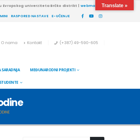
Translate »
u Evropskog univerziteta Brčko distrikt |
webmail
RMINI
RASPORED NASTAVE
E-UČENJE
O nama
Kontakt
(+387) 49-590-605
 SARADNJA
MEĐUNARODNI PROJEKTI
 STUDENTE
godine
ODINE