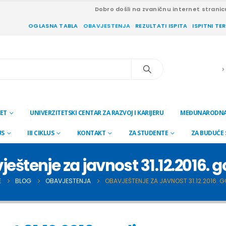
Dobro došli na zvaničnu internet stranic
OGLASNA TABLA
OBAVJESTENJA
REZULTATI ISPITA
ISPITNI TE
ET
UNIVERZITETSKI CENTAR ZA RAZVOJ I KARIJERU
MEĐUNARODNA
US
III CIKLUS
KONTAKT
ZA STUDENTE
ZA BUDUĆE
eštenje za javnost 31.12.2016. 
E
BLOG
OBAVJESTENJA
OBAVJEŠTENJE ZA JAVNOST 31.12.2016. G