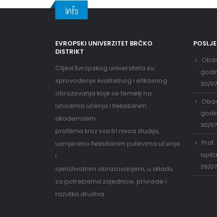
Info
EVROPSKI UNIVERZITET BRČKO
POSLJ
DISTRIKT
Obav
Ciljevi Evropskog univerziteta su:
godi
sprovođenje kvalitetnog i efikasnog
30/0
obrazovanja koje se temelji na
Obav
ishodima učenja i fleksibilnim
godi
akademskim
30/0
profilima kroz sva tri nivoa studija,
Prof.
usmjereno fleksibilnim putevima učenja
ispit
i
29/0
cjeloživotnim obrazovanjem, u skladu
sa potrebama zajednice, privrede i
razvitka društva.