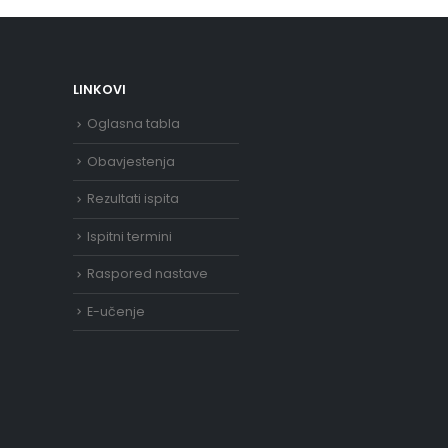
LINKOVI
Oglasna tabla
Obavjestenja
Rezultati ispita
Ispitni termini
Raspored nastave
E-učenje