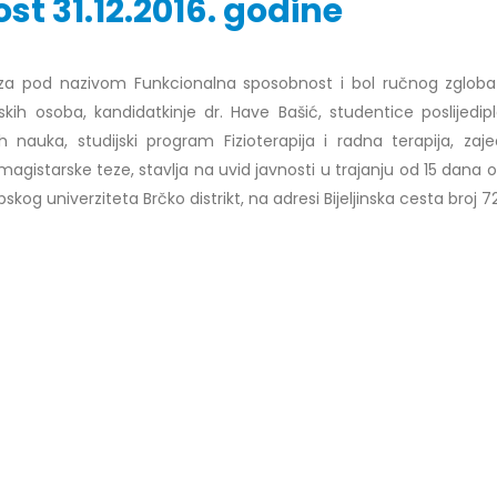
st 31.12.2016. godine
za pod nazivom Funkcionalna sposobnost i bol ručnog zgloba 
r Dario Galić – rezultati ispita
Obavještenje za javnost 30.07
h osoba, kandidatkinje dr. Have Bašić, studentice poslijedip
godine
026
h nauka, studijski program Fizioterapija i radna terapija, zaj
30/07/2026
magistarske teze, stavlja na uvid javnosti u trajanju od 15 dana
r Sead Rešić – rezultati ispita
pskog univerziteta Brčko distrikt, na adresi Bijeljinska cesta broj 
Obavještenje za javnost 30.07
026
godine
30/07/2026
r Radoslav Galić – rezultati
Prof. dr Srđan Marinković – rezu
026
ispita
29/07/2026
dr Jasminka Sadadinović –
i ispita
Prof. dr Azijada Beganlić – rezu
026
ispita
29/07/2026
 Mirnes Avdić – rezultati ispita
026