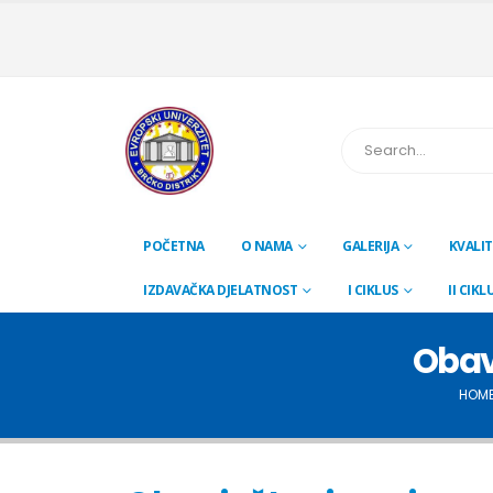
POČETNA
O NAMA
GALERIJA
KVALIT
IZDAVAČKA DJELATNOST
I CIKLUS
II CIKL
Obavj
HOM