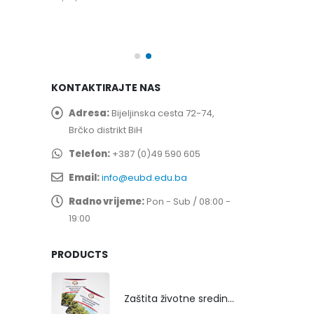
spita
Prof. dr Esed 
25/07/2026
KONTAKTIRAJTE NAS
Adresa:
Bijeljinska cesta 72-74,
Brčko distrikt BiH
Telefon:
+387 (0)49 590 605
Email:
info@eubd.edu.ba
Radno vrijeme:
Pon - Sub / 08:00 -
19:00
PRODUCTS
Zaštita životne sredine rekultivacijom odlagališta