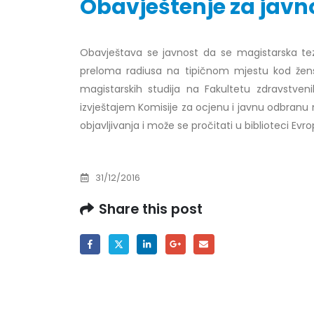
Obavještenje za javno
Obavještava se javnost da se magistarska te
Obavještenje za javnost 30.07.2026.
Prof. d
preloma radiusa na tipičnom mjestu kod ženski
godine
24/07/2
magistarskih studija na Fakultetu zdravstveni
30/07/2026
izvještajem Komisije za ocjenu i javnu odbranu 
Prof. d
objavljivanja i može se pročitati u biblioteci Evro
Obavještenje za javnost 30.07.2026.
22/07/2
godine
30/07/2026
Prof. d
31/12/2016
ispita
Prof. dr Srđan Marinković – rezultati
22/07/2
Share this post
ispita
29/07/2026
Prof. 
rezultat
Prof. dr Azijada Beganlić – rezultati
22/07/2
ispita
29/07/2026
Doc. dr
20/07/2