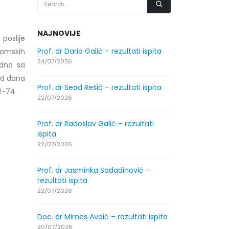
NAJNOVIJE
poslije
.2026.
Prof. dr Dario Galić – rezultati ispita
Obavještenje
lomskih
godine
24/07/2026
edno sa
30/07/2026
 od dana
Prof. dr Sead Rešić – rezultati ispita
72-74.
.2026.
Obavještenje
22/07/2026
godine
30/07/2026
Prof. dr Radoslav Galić – rezultati
ispita
ltati
Prof. dr Srđa
22/07/2026
ispita
29/07/2026
Prof. dr Jasminka Sadadinović –
rezultati ispita
ltati
Prof. dr Azij
22/07/2026
ispita
29/07/2026
Doc. dr Mirnes Avdić – rezultati ispita
20/07/2026