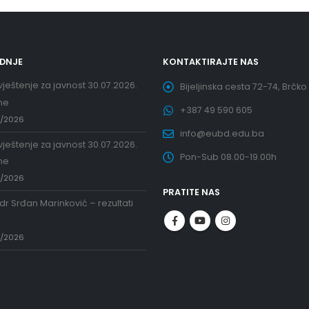
EDNJE
KONTAKTIRAJTE NAS
ještenje za javnost 30.07.2026.
Bijeljinska cesta 72-74, Brčko
ne
+387 49 590 605
7/2026
info@eubd.edu.ba
ještenje za javnost 30.07.2026.
Pon-Sub 08.00-19.00h
ne
7/2026
PRATITE NAS
 dr Srđan Marinković – rezultati
a
7/2026