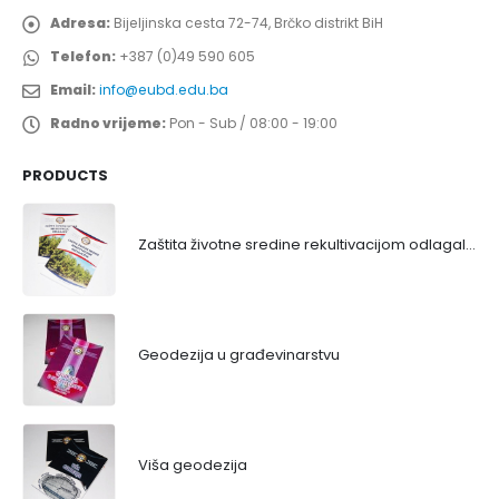
Adresa:
Bijeljinska cesta 72-74, Brčko distrikt BiH
Telefon:
+387 (0)49 590 605
Email:
info@eubd.edu.ba
Radno vrijeme:
Pon - Sub / 08:00 - 19:00
PRODUCTS
Zaštita životne sredine rekultivacijom odlagališta
Geodezija u građevinarstvu
Viša geodezija