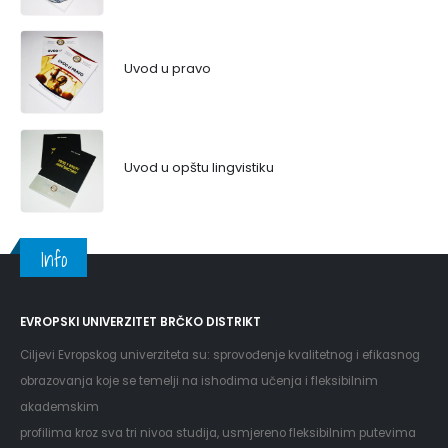
Uvod u pravo
Uvod u opštu lingvistiku
Info
EVROPSKI UNIVERZITET BRČKO DISTRIKT
Ciljevi Evropskog univerziteta su: sprovođenje kvalitetnog i efikasnog
obrazovanja koje se temelji na ishodima učenja i fleksibilnim
akademskim
profilima kroz sva tri nivoa studija, usmjereno fleksibilnim putevima