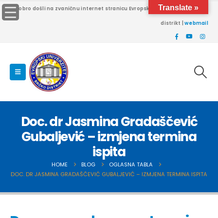
Translate »
Dobro došli na zvaničnu internet stranicu Evropskog univerziteta Brčko
distrikt |
webmail
Doc. dr Jasmina Gradaščević
Gubaljević – izmjena termina
ispita
HOME
BLOG
OGLASNA TABLA
DOC. DR JASMINA GRADAŠČEVIĆ GUBALJEVIĆ – IZMJENA TERMINA ISPITA