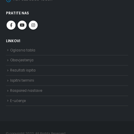
PRATITE NAS
LINKOVI
Oglasna tabla
Obavjestenja
Rezultati ispita
Ispitni termini
Raspored nastave
E-učenje
© copyright 2022. All Rights Reserved.