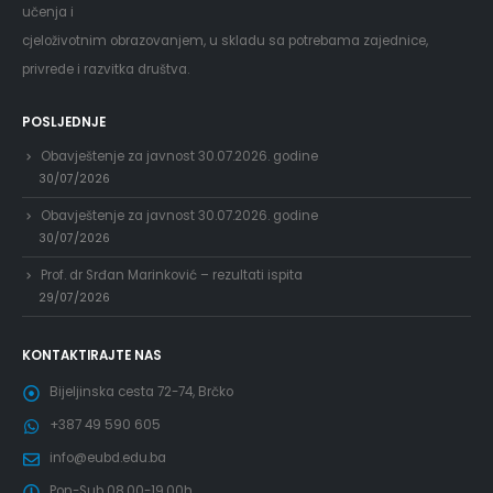
učenja i
cjeloživotnim obrazovanjem, u skladu sa potrebama zajednice,
privrede i razvitka društva.
POSLJEDNJE
Obavještenje za javnost 30.07.2026. godine
30/07/2026
Obavještenje za javnost 30.07.2026. godine
30/07/2026
Prof. dr Srđan Marinković – rezultati ispita
29/07/2026
KONTAKTIRAJTE NAS
Bijeljinska cesta 72-74, Brčko
+387 49 590 605
info@eubd.edu.ba
Pon-Sub 08.00-19.00h