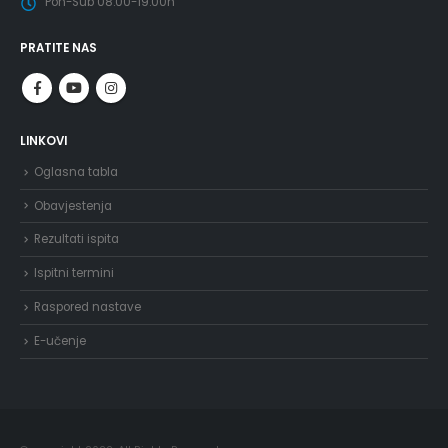
Pon-Sub 08.00-19.00h
PRATITE NAS
LINKOVI
Oglasna tabla
Obavjestenja
Rezultati ispita
Ispitni termini
Raspored nastave
E-učenje