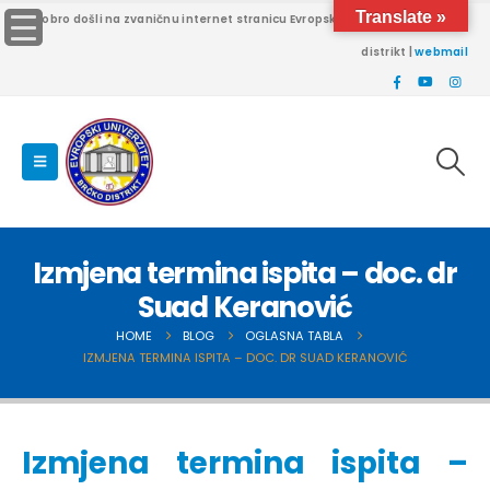
Translate »
Dobro došli na zvaničnu internet stranicu Evropskog univerziteta Brčko
distrikt |
webmail
Izmjena termina ispita – doc. dr
Suad Keranović
HOME
BLOG
OGLASNA TABLA
IZMJENA TERMINA ISPITA – DOC. DR SUAD KERANOVIĆ
Izmjena termina ispita –