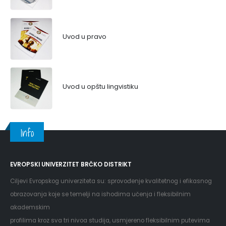
Uvod u pravo
Uvod u opštu lingvistiku
Info
EVROPSKI UNIVERZITET BRČKO DISTRIKT
Ciljevi Evropskog univerziteta su: sprovođenje kvalitetnog i efikasnog
obrazovanja koje se temelji na ishodima učenja i fleksibilnim
akademskim
profilima kroz sva tri nivoa studija, usmjereno fleksibilnim putevima