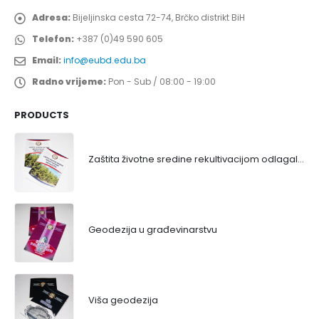
Adresa:
Bijeljinska cesta 72-74, Brčko distrikt BiH
Telefon:
+387 (0)49 590 605
Email:
info@eubd.edu.ba
Radno vrijeme:
Pon - Sub / 08:00 - 19:00
PRODUCTS
Zaštita životne sredine rekultivacijom odlagališta
Geodezija u građevinarstvu
Viša geodezija