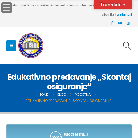
Translate »
Dobro došli na zvaničnu internet stranicu Evropskog univerziteta Brčko
distrikt |
webmail
Edukativno predavanje „Skontaj
osiguranje“
HOME
BLOG
POCETNA
EDUKATIVNO PREDAVANJE „SKONTAJ OSIGURANJE“