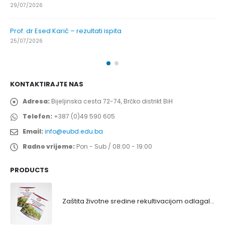
29/07/2026
Prof. dr Esed Karić – rezultati ispita
25/07/2026
KONTAKTIRAJTE NAS
Adresa:
Bijeljinska cesta 72-74, Brčko distrikt BiH
Telefon:
+387 (0)49 590 605
Email:
info@eubd.edu.ba
Radno vrijeme:
Pon - Sub / 08:00 - 19:00
PRODUCTS
Zaštita životne sredine rekultivacijom odlagališta