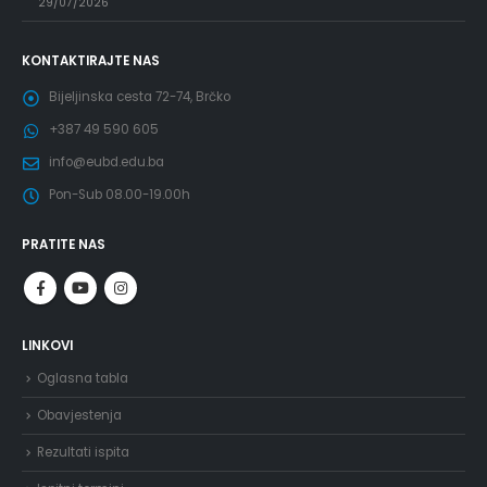
29/07/2026
KONTAKTIRAJTE NAS
Bijeljinska cesta 72-74, Brčko
+387 49 590 605
info@eubd.edu.ba
Pon-Sub 08.00-19.00h
PRATITE NAS
LINKOVI
Oglasna tabla
Obavjestenja
Rezultati ispita