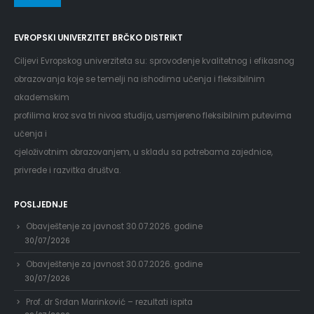
EVROPSKI UNIVERZITET BRČKO DISTRIKT
Ciljevi Evropskog univerziteta su: sprovođenje kvalitetnog i efikasnog
obrazovanja koje se temelji na ishodima učenja i fleksibilnim
akademskim
profilima kroz sva tri nivoa studija, usmjereno fleksibilnim putevima
učenja i
cjeloživotnim obrazovanjem, u skladu sa potrebama zajednice,
privrede i razvitka društva.
POSLJEDNJE
Obavještenje za javnost 30.07.2026. godine
30/07/2026
Obavještenje za javnost 30.07.2026. godine
30/07/2026
Prof. dr Srđan Marinković – rezultati ispita