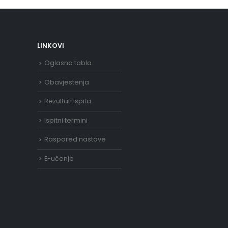
LINKOVI
Oglasna tabla
Obavjestenja
Rezultati ispita
Ispitni termini
Raspored nastave
E-učenje