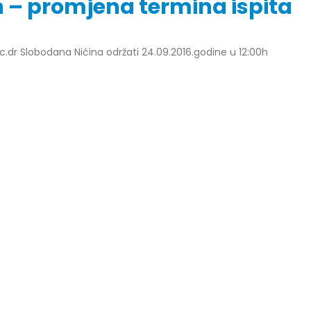
n – promjena termina ispita
c.dr Slobodana Nićina održati 24.09.2016.godine u 12:00h
r Dario Galić – rezultati ispita
Obavještenje za javnost 30.07
godine
026
30/07/2026
r Sead Rešić – rezultati ispita
Obavještenje za javnost 30.07
026
godine
30/07/2026
r Radoslav Galić – rezultati
Prof. dr Srđan Marinković – rezu
026
ispita
29/07/2026
dr Jasminka Sadadinović –
i ispita
Prof. dr Azijada Beganlić – rezu
026
ispita
29/07/2026
 Mirnes Avdić – rezultati ispita
026