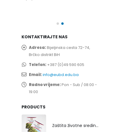
spita
Prof. dr Esed 
25/07/2026
KONTAKTIRAJTE NAS
Adresa:
Bijeljinska cesta 72-74,
Brčko distrikt BiH
Telefon:
+387 (0)49 590 605
Email:
info@eubd.edu.ba
Radno vrijeme:
Pon - Sub / 08:00 -
19:00
PRODUCTS
Zaštita životne sredine rekultivacijom odlagališta