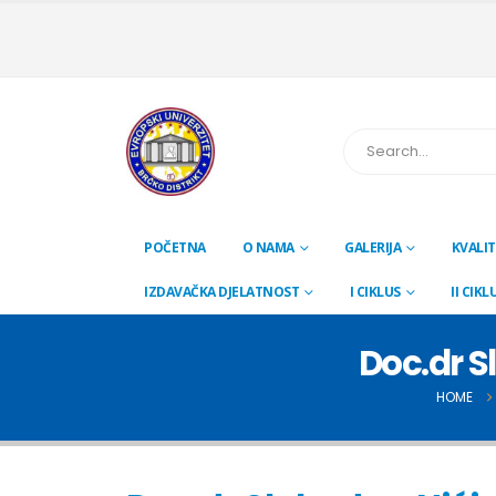
POČETNA
O NAMA
GALERIJA
KVALIT
IZDAVAČKA DJELATNOST
I CIKLUS
II CIKL
Doc.dr S
HOME