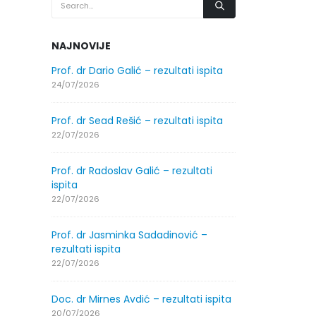
NAJNOVIJE
.2026.
Prof. dr Dario Galić – rezultati ispita
Obavještenje
godine
24/07/2026
30/07/2026
Prof. dr Sead Rešić – rezultati ispita
.2026.
Obavještenje
22/07/2026
godine
30/07/2026
Prof. dr Radoslav Galić – rezultati
ispita
ltati
Prof. dr Srđa
22/07/2026
ispita
29/07/2026
Prof. dr Jasminka Sadadinović –
rezultati ispita
ltati
Prof. dr Azij
22/07/2026
ispita
29/07/2026
Doc. dr Mirnes Avdić – rezultati ispita
20/07/2026