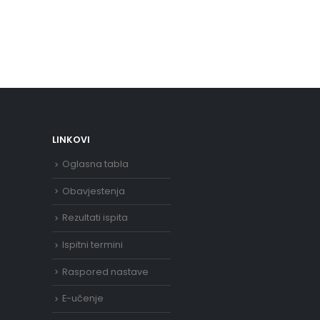
LINKOVI
Oglasna tabla
Obavjestenja
Rezultati ispita
Ispitni termini
Raspored nastave
E-učenje