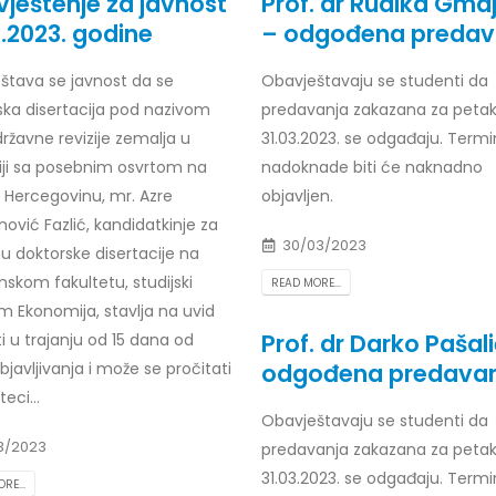
ještenje za javnost
Prof. dr Rudika Gma
3.2023. godine
– odgođena predav
štava se javnost da se
Obavještavaju se studenti da
ska disertacija pod nazivom
predavanja zakazana za petak
r Dario Galić – rezultati ispita
Obavještenje za javnost 30.07
godine
026
ržavne revizije zemalja u
31.03.2023. se odgađaju. Termi
30/07/2026
ciji sa posebnim osvrtom na
nadoknade biti će naknadno
r Sead Rešić – rezultati ispita
i Hercegovinu, mr. Azre
objavljen.
Obavještenje za javnost 30.07
026
ović Fazlić, kandidatkinje za
godine
30/03/2023
u doktorske disertacije na
30/07/2026
r Radoslav Galić – rezultati
skom fakultetu, studijski
READ MORE...
m Ekonomija, stavlja na uvid
Prof. dr Srđan Marinković – rezu
026
ispita
Prof. dr Darko Pašal
i u trajanju od 15 dana od
29/07/2026
odgođena predava
javljivanja i može se pročitati
dr Jasminka Sadadinović –
i ispita
teci...
Prof. dr Azijada Beganlić – rezu
026
Obavještavaju se studenti da
ispita
3/2023
predavanja zakazana za petak
29/07/2026
 Mirnes Avdić – rezultati ispita
31.03.2023. se odgađaju. Termi
RE...
026