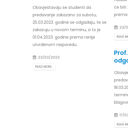
će biti
Obavještavaju se studenti da
prema 
predavanje zakazano za subotu,
25.03.2023. godine se odgađaju, te se
23/0
zakazuju u novom terminu, a to je
01.04.2023. godine prema ranije
READ MO
utvrđenom rasporedu.
Prof
23/03/2023
odg
READ MORE...
Obavje
predav
18.03.2
termin
blagov
17/0
READ MO