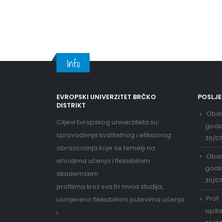
Info
EVROPSKI UNIVERZITET BRČKO
POSLJ
DISTRIKT
Obav
Ciljevi Evropskog univerziteta su:
godi
sprovođenje kvalitetnog i efikasnog
30/0
obrazovanja koje se temelji na
Obav
ishodima učenja i fleksibilnim
godi
akademskim
30/0
profilima kroz sva tri nivoa studija,
Prof.
usmjereno fleksibilnim putevima učenja
ispit
i