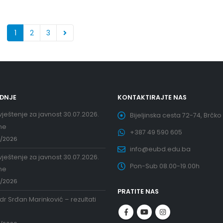
1
2
3
EDNJE
KONTAKTIRAJTE NAS
ještenje za javnost 30.07.2026.
Bijeljinska cesta 72-74, Brčko
ne
+387 49 590 605
7/2026
info@eubd.edu.ba
ještenje za javnost 30.07.2026.
Pon-Sub 08.00-19.00h
ne
7/2026
PRATITE NAS
 dr Srđan Marinković – rezultati
a