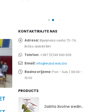
spita
Prof. dr Esed 
25/07/2026
KONTAKTIRAJTE NAS
Adresa:
Bijeljinska cesta 72-74,
Brčko distrikt BiH
Telefon:
+387 (0)49 590 605
Email:
info@eubd.edu.ba
Radno vrijeme:
Pon - Sub / 08:00 -
19:00
PRODUCTS
ET
Zaštita životne sredine rekultivacijom odlagališta