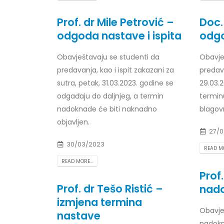
Prof. dr Esed Karić – rezultati ispita
25/07/2026
Prof. dr Mile Petrović –
Doc.
odgoda nastave i ispita
odg
Obavještavaju se studenti da
Obavje
predavanja, kao i ispit zakazani za
predav
sutra, petak, 31.03.2023. godine se
29.03.
odgađaju do daljnjeg, a termin
termin
nadoknade će biti naknadno
blagov
objavljen.
27/0
30/03/2023
READ MO
READ MORE...
Prof
Prof. dr Tešo Ristić –
nad
izmjena termina
Obavje
nastave
nadokn