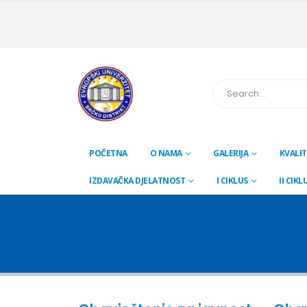
POČETNA
O NAMA
GALERIJA
KVALIT
IZDAVAČKA DJELATNOST
I CIKLUS
II CIKL