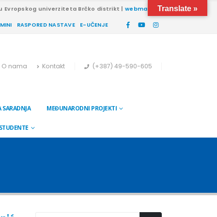
Translate »
u Evropskog univerziteta Brčko distrikt |
webmail
RMINI
RASPORED NASTAVE
E-UČENJE
O nama
Kontakt
(+387) 49-590-605
 SARADNJA
MEĐUNARODNI PROJEKTI
 STUDENTE
3