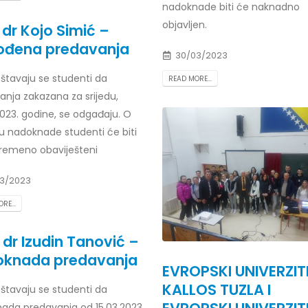
nadoknade biti će naknadno
Prof. dr Esed Karić – rezultati i
objavljen.
25/07/2026
 dr Kojo Simić –
ođena predavanja
30/03/2023
štavaju se studenti da
READ MORE...
anja zakazana za srijedu,
2023. godine, se odgađaju. O
u nadoknade studenti će biti
remeno obaviješteni
3/2023
RE...
. dr Izudin Tanović –
oknada predavanja
EVROPSKI UNIVERZIT
KALLOS TUZLA I
štavaju se studenti da
ada predavanja od 15.03.2023.