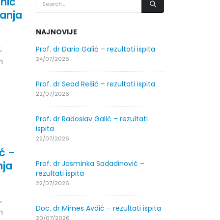
jnić
anja
NAJNOVIJE
,
.2026.
Prof. dr Dario Galić – rezultati ispita
Obavještenje
godine
24/07/2026
n
30/07/2026
Prof. dr Sead Rešić – rezultati ispita
.2026.
Obavještenje
22/07/2026
godine
30/07/2026
Prof. dr Radoslav Galić – rezultati
ispita
ltati
Prof. dr Srđa
22/07/2026
ispita
ić –
29/07/2026
nja
Prof. dr Jasminka Sadadinović –
rezultati ispita
ltati
Prof. dr Azij
22/07/2026
ispita
,
29/07/2026
Doc. dr Mirnes Avdić – rezultati ispita
n
20/07/2026