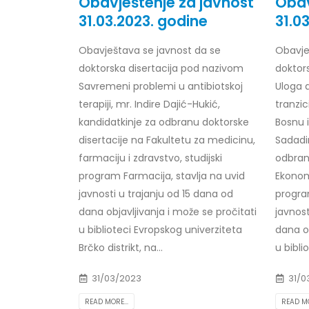
Obavještenje za javnost
Obav
31.03.2023. godine
31.0
Obavještava se javnost da se
Obavje
doktorska disertacija pod nazivom
doktor
Obavještenje za javnost 30.07.2026.
Prof. d
godine
24/07/2
Savremeni problemi u antibiotskoj
Uloga d
30/07/2026
terapiji, mr. Indire Dajić-Hukić,
tranzi
Prof. d
kandidatkinje za odbranu doktorske
Bosnu 
Obavještenje za javnost 30.07.2026.
22/07/2
disertacije na Fakultetu za medicinu,
Sadadin
godine
farmaciju i zdravstvo, studijski
odbran
30/07/2026
Prof. d
program Farmacija, stavlja na uvid
Ekonom
ispita
javnosti u trajanju od 15 dana od
progra
Prof. dr Srđan Marinković – rezultati
22/07/2
ispita
dana objavljivanja i može se pročitati
javnost
29/07/2026
u biblioteci Evropskog univerziteta
dana ob
Prof. 
rezultat
Brčko distrikt, na...
u biblio
Prof. dr Azijada Beganlić – rezultati
22/07/2
ispita
31/03/2023
31/0
29/07/2026
Doc. dr
READ MORE...
READ MO
20/07/2