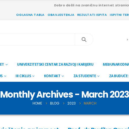
Dobro došli na zvaničnu internet stranic
OGLASNA TABLA
OBAVJESTENJA
REZULTATI ISPITA
ISPITNI TE
ET
UNIVERZITETSKI CENTAR ZA RAZVOJ I KARIJERU
MEĐUNARODNA
US
III CIKLUS
KONTAKT
ZA STUDENTE
ZA BUDUĆE
Monthly Archives - March 202
HOME
BLOG
2023
MARCH