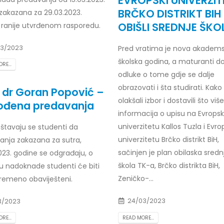
EVROPSKI UNIVERZIT
BRČKO DISTRIKT BIH
 zakazana za 29.03.2023.
OBIŠLI SREDNJE ŠKO
ranije utvrđenom rasporedu.
3/2023
Pred vratima je nova akadems
školska godina, a maturanti d
RE...
odluke o tome gdje se dalje
obrazovati i šta studirati. Kako
. dr Goran Popović –
olakšali izbor i dostavili što više
ođena predavanja
informacija o upisu na Evrop
univerzitetu Kallos Tuzla i Ev
štavaju se studenti da
univerzitetu Brčko distrikt BiH,
anja zakazana za sutra,
sačinjen je plan obilaska sredn
023. godine se odgrađaju, o
škola TK-a, Brčko distrikta BiH,
u nadoknade studenti će biti
Zeničko-...
remeno obaviješteni.
24/03/2023
3/2023
READ MORE...
RE...