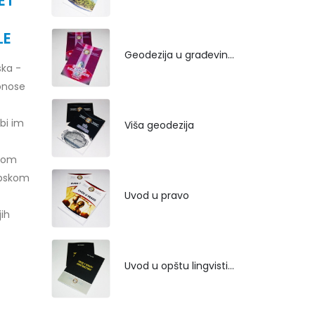
ET
LE
Geodezija u građevinarstvu
ka -
onose
 bi im
Viša geodezija
skom
ropskom
Uvod u pravo
jih
Uvod u opštu lingvistiku