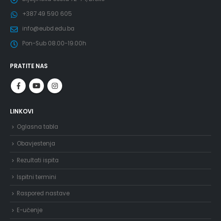
+387 49 590 605
info@eubd.edu.ba
Pon-Sub 08.00-19.00h
PRATITE NAS
LINKOVI
Oglasna tabla
Obavjestenja
Rezultati ispita
Ispitni termini
Raspored nastave
E-učenje