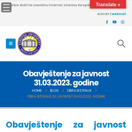
Translate »
Dobro došli na zvaničnu internet stranicu Evropskog univerziteta Brčko
distrikt |
webmail
Obavještenje za javnost
31.03.2023. godine
HOME
BLOG
OBAVJESTENJA
OBAVJEŠTENJE ZA JAVNOST 31.03.2023. GODINE
Obavještenje za javnost