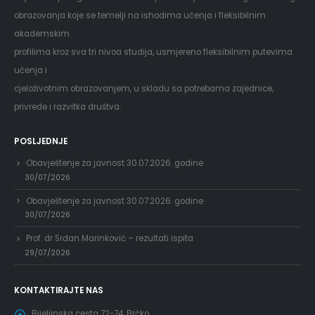
obrazovanja koje se temelji na ishodima učenja i fleksibilnim
akademskim
profilima kroz sva tri nivoa studija, usmjereno fleksibilnim putevima
učenja i
cjeloživotnim obrazovanjem, u skladu sa potrebama zajednice,
privrede i razvitka društva.
POSLJEDNJE
Obavještenje za javnost 30.07.2026. godine
30/07/2026
Obavještenje za javnost 30.07.2026. godine
30/07/2026
Prof. dr Srđan Marinković – rezultati ispita
29/07/2026
KONTAKTIRAJTE NAS
Bijeljinska cesta 72-74, Brčko