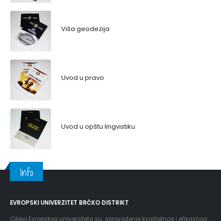
Viša geodezija
Uvod u pravo
Uvod u opštu lingvistiku
Info
EVROPSKI UNIVERZITET BRČKO DISTRIKT
Ciljevi Evropskog univerziteta su: sprovođenje kvalitetnog i efikasnog