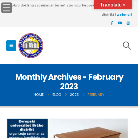
Translate »
Dobro došli na zvaničnu internet stranicu Evropskog univerziteta Brčko
distrikt |
webmail
Monthly Archives - February
2023
HOME
BLOG
2023
FEBRUARY