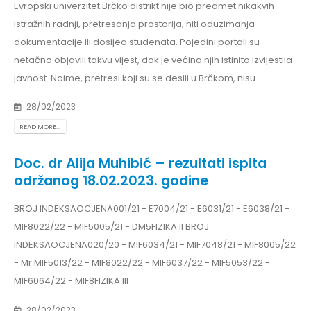
Evropski univerzitet Brčko distrikt nije bio predmet nikakvih
istražnih radnji, pretresanja prostorija, niti oduzimanja
dokumentacije ili dosijea studenata. Pojedini portali su
netačno objavili takvu vijest, dok je većina njih istinito izvijestila
javnost. Naime, pretresi koji su se desili u Brčkom, nisu...
28/02/2023
READ MORE...
Doc. dr Alija Muhibić – rezultati ispita
održanog 18.02.2023. godine
BROJ INDEKSAOCJENA001/21 - E7004/21 - E6031/21 - E6038/21 -
MIF8022/22 - MIF5005/21 - DM5FIZIKA II BROJ
INDEKSAOCJENA020/20 - MIF6034/21 - MIF7048/21 - MIF8005/22
- Mr MIF5013/22 - MIF8022/22 - MIF6037/22 - MIF5053/22 -
MIF6064/22 - MIF8FIZIKA III
28/02/2023