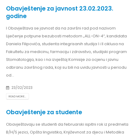
Obavještenje za javnost 23.02.2023.
godine
I Obavještava se javnost da na završni rad pod nazivom
Liječenje potpune bezubosti metodom „ALL-ON-4“, kandidata
Daniela Filipovića, studenta integrisanih studija I i II ciklusa na
Fakultetu za medicinu, farmaciju i zdravstvo, studijski program
Stomatologija, kao i na izvještaj Komisije za ocjenu i javnu
odbranu završnog rada, koji su bili na uvidu javnosti u periodu
od...
23/02/2023
READ MORE...
Obavještenje za studente
Obavještavaju se studenti da februarski ispitni rok iz predmeta
B/H/S jezici, Opšta lingvistika, Književnost za djecu i Metodika