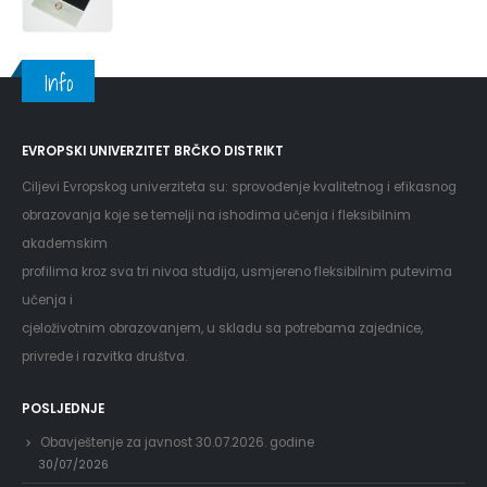
Info
EVROPSKI UNIVERZITET BRČKO DISTRIKT
Ciljevi Evropskog univerziteta su: sprovođenje kvalitetnog i efikasnog
obrazovanja koje se temelji na ishodima učenja i fleksibilnim
akademskim
profilima kroz sva tri nivoa studija, usmjereno fleksibilnim putevima
učenja i
cjeloživotnim obrazovanjem, u skladu sa potrebama zajednice,
privrede i razvitka društva.
POSLJEDNJE
Obavještenje za javnost 30.07.2026. godine
30/07/2026