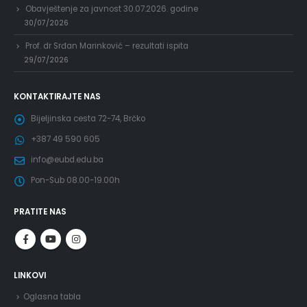
Obavještenje za javnost 30.07.2026. godine
30/07/2026
Prof. dr Srđan Marinković – rezultati ispita
29/07/2026
KONTAKTIRAJTE NAS
Bijeljinska cesta 72-74, Brčko
+387 49 590 605
info@eubd.edu.ba
Pon-Sub 08.00-19.00h
PRATITE NAS
LINKOVI
Oglasna tabla