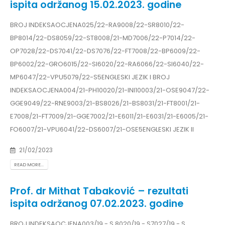
ispita održanog 15.02.2023. godine
BROJ INDEKSAOCJENA025/22-RA9008/22-SR8010/22-
BP8014/22-DS8059/22-ST8008/21-MD7006/22-P7014/22-
OP7028/22-DS7041/22-DS7076/22-FT7008/22-BP6009/22-
BP6002/22-GRO6015/22-SI6020/22-RA6066/22-SI6040/22-
MP6047/22-VPU5079/22-S5ENGLESKI JEZIK I BROJ
INDEKSAOCJENA004/21-PH10020/21-INI10003/21-OSE9047/22-
GGE9049/22-RNE9003/21-BS8026/21-BS8031/21-FT8001/21-
E7008/21-FT7009/21-GGE7002/21-E6011/21-E6031/21-E6005/21-
FO6007/21-VPU6041/22-DS6007/21-OSE5ENGLESKI JEZIK II
21/02/2023
READ MORE...
Prof. dr Mithat Tabaković – rezultati
ispita održanog 07.02.2023. godine
BROJ INDEKSAOCJENA003/19 - S 8020/19 - S7027/19 - S