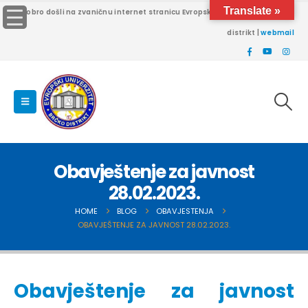
Translate »
Dobro došli na zvaničnu internet stranicu Evropskog univerziteta Brčko
distrikt |
webmail
Obavještenje za javnost
28.02.2023.
HOME
BLOG
OBAVJESTENJA
OBAVJEŠTENJE ZA JAVNOST 28.02.2023.
Obavještenje za javnost