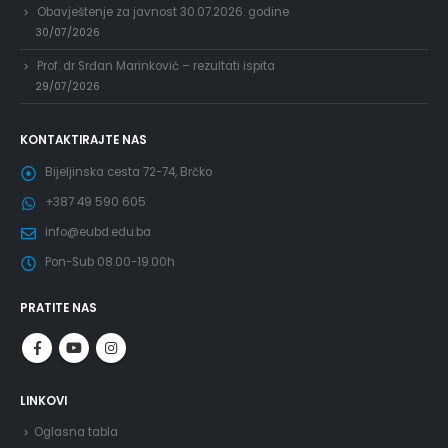
Obavještenje za javnost 30.07.2026. godine
30/07/2026
Prof. dr Srđan Marinković – rezultati ispita
29/07/2026
KONTAKTIRAJTE NAS
Bijeljinska cesta 72-74, Brčko
+387 49 590 605
info@eubd.edu.ba
Pon-Sub 08.00-19.00h
PRATITE NAS
LINKOVI
Oglasna tabla