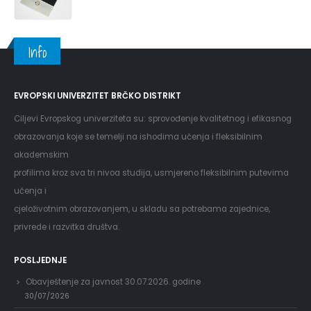
Info
EVROPSKI UNIVERZITET BRČKO DISTRIKT
Ciljevi Evropskog univerziteta su: sprovođenje kvalitetnog i efikasnog
obrazovanja koje se temelji na ishodima učenja i fleksibilnim
akademskim
profilima kroz sva tri nivoa studija, usmjereno fleksibilnim putevima
učenja i
cjeloživotnim obrazovanjem, u skladu sa potrebama zajednice,
privrede i razvitka društva.
POSLJEDNJE
Obavještenje za javnost 30.07.2026. godine
30/07/2026