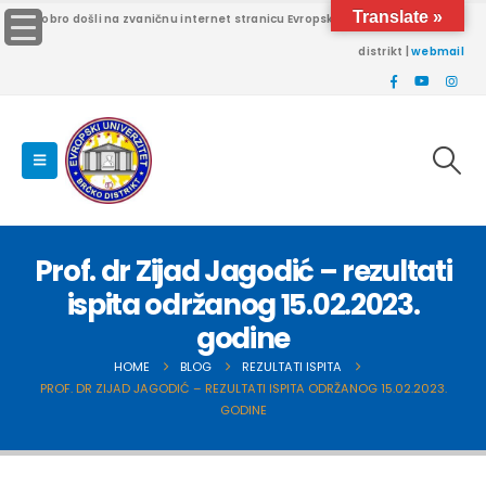
Translate »
Dobro došli na zvaničnu internet stranicu Evropskog univerziteta Brčko
distrikt |
webmail
Prof. dr Zijad Jagodić – rezultati
ispita održanog 15.02.2023.
godine
HOME
BLOG
REZULTATI ISPITA
PROF. DR ZIJAD JAGODIĆ – REZULTATI ISPITA ODRŽANOG 15.02.2023.
GODINE