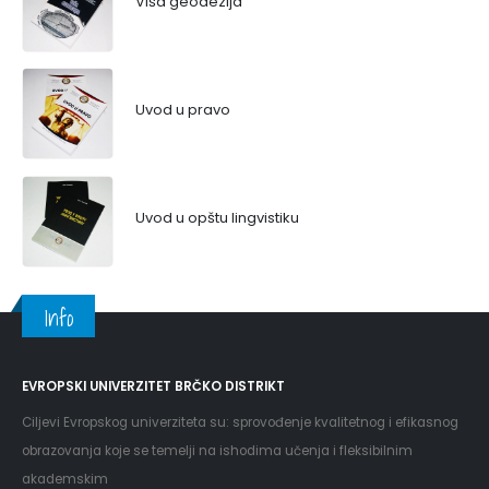
Viša geodezija
Uvod u pravo
Uvod u opštu lingvistiku
Info
EVROPSKI UNIVERZITET BRČKO DISTRIKT
Ciljevi Evropskog univerziteta su: sprovođenje kvalitetnog i efikasnog
obrazovanja koje se temelji na ishodima učenja i fleksibilnim
akademskim