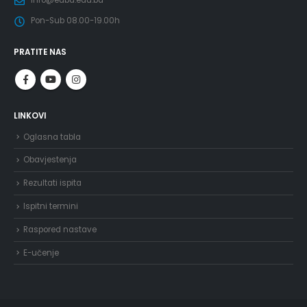
info@eubd.edu.ba
Pon-Sub 08.00-19.00h
PRATITE NAS
LINKOVI
Oglasna tabla
Obavjestenja
Rezultati ispita
Ispitni termini
Raspored nastave
E-učenje