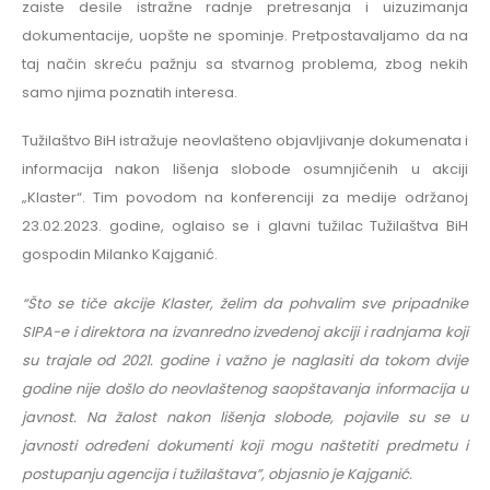
zaiste desile istražne radnje pretresanja i uizuzimanja
dokumentacije, uopšte ne spominje. Pretpostavaljamo da na
taj način skreću pažnju sa stvarnog problema, zbog nekih
samo njima poznatih interesa.
Tužilaštvo BiH istražuje neovlašteno objavljivanje dokumenata i
informacija nakon lišenja slobode osumnjičenih u akciji
„Klaster“. Tim povodom na konferenciji za medije održanoj
23.02.2023. godine, oglaiso se i glavni tužilac Tužilaštva BiH
gospodin Milanko Kajganić.
“Što se tiče akcije Klaster, želim da pohvalim sve pripadnike
SIPA-e i direktora na izvanredno izvedenoj akciji i radnjama koji
su trajale od 2021. godine i važno je naglasiti da tokom dvije
godine nije došlo do neovlaštenog saopštavanja informacija u
javnost. Na žalost nakon lišenja slobode, pojavile su se u
javnosti određeni dokumenti koji mogu naštetiti predmetu i
postupanju agencija i tužilaštava”, objasnio je Kajganić.