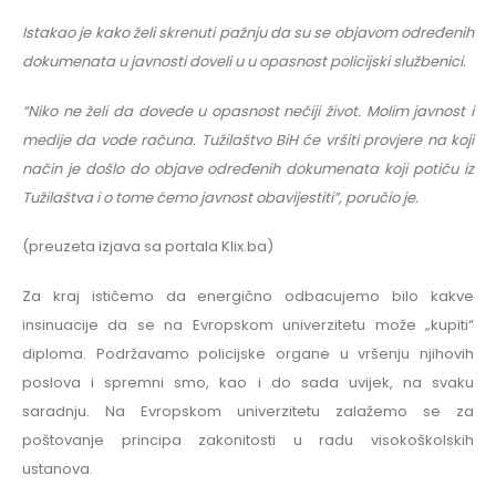
Istakao je kako želi skrenuti pažnju da su se objavom određenih
dokumenata u javnosti doveli u u opasnost policijski službenici.
“Niko ne želi da dovede u opasnost nečiji život. Molim javnost i
medije da vode računa. Tužilaštvo BiH će vršiti provjere na koji
način je došlo do objave određenih dokumenata koji potiču iz
Tužilaštva i o tome ćemo javnost obavijestiti”, poručio je.
(preuzeta izjava sa portala Klix.ba)
Za kraj ističemo da energično odbacujemo bilo kakve
insinuacije da se na Evropskom univerzitetu može „kupiti“
diploma. Podržavamo policijske organe u vršenju njihovih
poslova i spremni smo, kao i do sada uvijek, na svaku
saradnju. Na Evropskom univerzitetu zalažemo se za
poštovanje principa zakonitosti u radu visokoškolskih
ustanova.