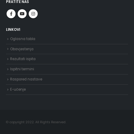
PRATITE NAS
LINKOVI
Oglasna tabla
Obavjestenja
Rezultati ispita
Ispitni termini
Raspored nastave
E-učenje
© copyright 2022. All Rights Reserved.