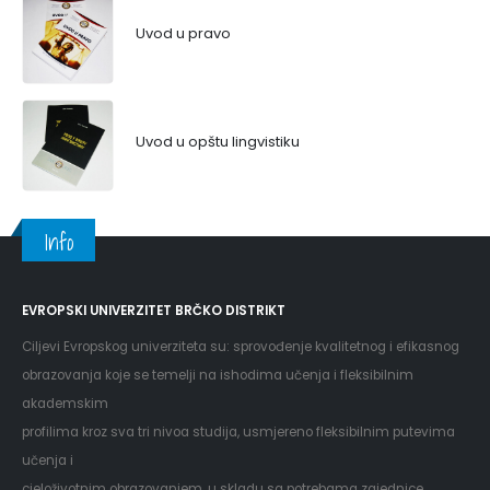
Uvod u pravo
Uvod u opštu lingvistiku
Info
EVROPSKI UNIVERZITET BRČKO DISTRIKT
Ciljevi Evropskog univerziteta su: sprovođenje kvalitetnog i efikasnog
obrazovanja koje se temelji na ishodima učenja i fleksibilnim
akademskim
profilima kroz sva tri nivoa studija, usmjereno fleksibilnim putevima
učenja i
cjeloživotnim obrazovanjem, u skladu sa potrebama zajednice,