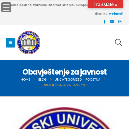
Translate »
Dobro došli na zvaničnu internet stranicu Evropskog univerziteta Brčko
distrikt |
webmail
Obavještenje za javnost
HOME
BLOG
UNCATEGORIZED
,
POCETNA
OBAVJEŠTENJE ZA JAVNOST