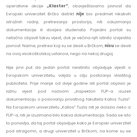
operativne akcije
„Klaster“
, obavještavamo javnost da
Evropski univerzitet Brčko distrikt
nije
bio predmet nikakvih
istražnih radnji, pretresanja prostorija, niti oduzimanja
dokumentacije ili dosijea studenata. Pojedini portali su
netačno objavili takvu vijest, dok je većina njih istinito izvijestila
javnost. Naime, pretresi koji su se desili u Brčkom,
nisu
se desili
na ovoj visokoškolskoj ustanovi, nego na nekoj drugoj.
Nije prvi put da jedan portal neistinito objavljuje vijesti o
Evropskom univerzitetu, valjda u cilju postizanja vlastitog
publiciteta. Prije manje od dvije godine isti portal objavio je
lažnu vijest pod nazivom „Inspektori FUP-a izuzeli
dokumentaciju o poslovanju privatnog fakulteta Kallos Tuzla“.
Na Evropskom univerzitetu „Kallos“ Tuzla niti je dolazio neko iz
FUP-a, niti je izuzimana bilo kakva dokumentacija. Sada se isto
to ponavlja, da taj portal objavljuje kako je Evropski univerzitet
pod istragomn, a drugi univerzitet u Brčkom, na kome su se