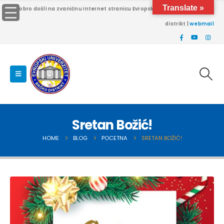
Translate »
Dobro došli na zvaničnu internet stranicu Evropskog univerziteta Brčko
distrikt |
webmail
Sretan Božić!
HOME
BLOG
POCETNA
SRETAN BOŽIĆ!