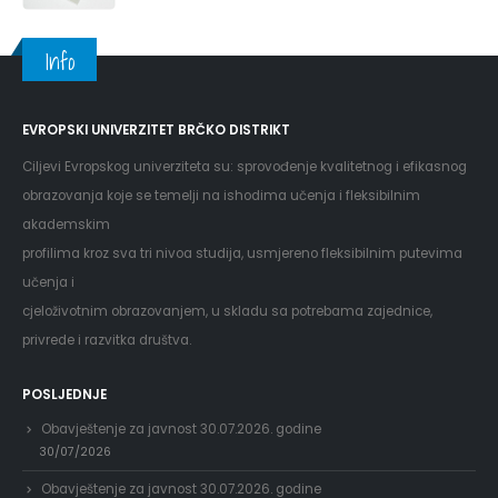
Info
EVROPSKI UNIVERZITET BRČKO DISTRIKT
Ciljevi Evropskog univerziteta su: sprovođenje kvalitetnog i efikasnog
obrazovanja koje se temelji na ishodima učenja i fleksibilnim
akademskim
profilima kroz sva tri nivoa studija, usmjereno fleksibilnim putevima
učenja i
cjeloživotnim obrazovanjem, u skladu sa potrebama zajednice,
privrede i razvitka društva.
POSLJEDNJE
Obavještenje za javnost 30.07.2026. godine
30/07/2026
Obavještenje za javnost 30.07.2026. godine