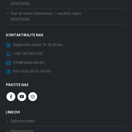
30/07/2026
Prof. dr Srđan Marinković – rezultati ispita
29/07/2026
KONTAKTIRAJTE NAS
Bijeljinska cesta 72-74, Brčko
+387 49 590 605
info@eubd.edu.ba
Pon-Sub 08.00-19.00h
PRATITE NAS
LINKOVI
Oglasna tabla
Obavjestenja