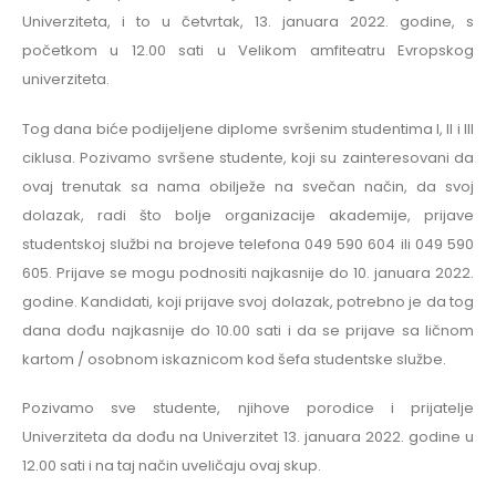
Univerziteta, i to u četvrtak, 13. januara 2022. godine, s
početkom u 12.00 sati u Velikom amfiteatru Evropskog
univerziteta.
Tog dana biće podijeljene diplome svršenim studentima I, II i III
ciklusa. Pozivamo svršene studente, koji su zainteresovani da
ovaj trenutak sa nama obilježe na svečan način, da svoj
dolazak, radi što bolje organizacije akademije, prijave
studentskoj službi na brojeve telefona 049 590 604 ili 049 590
605. Prijave se mogu podnositi najkasnije do 10. januara 2022.
godine. Kandidati, koji prijave svoj dolazak, potrebno je da tog
dana dođu najkasnije do 10.00 sati i da se prijave sa ličnom
kartom / osobnom iskaznicom kod šefa studentske službe.
Pozivamo sve studente, njihove porodice i prijatelje
Univerziteta da dođu na Univerzitet 13. januara 2022. godine u
12.00 sati i na taj način uveličaju ovaj skup.