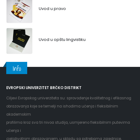
Uvod u pravo
Uvod u opštu lingvistiku
Info
EVROPSKI UNIVERZITET BRČKO DISTRIKT
Ciljevi Evropskog univerziteta su: sprovođenje kvalitetnog i efikasnog
obrazovanja koje se temelji na ishodima učenja i fleksibilnim
akademskim
profilima kroz sva tri nivoa studija, usmjereno fleksibilnim putevima
učenja i
cjeloživotnim obrazovanjem, u skladu sa potrebama zajednice,