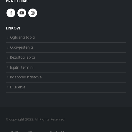
PRATITE NAS
LINKOVI
Oglasna tabla
Obavjestenja
Rezultati ispita
Ispitni termini
Raspored nastave
E-učenje
© copyright 2022. All Rights Reserved.