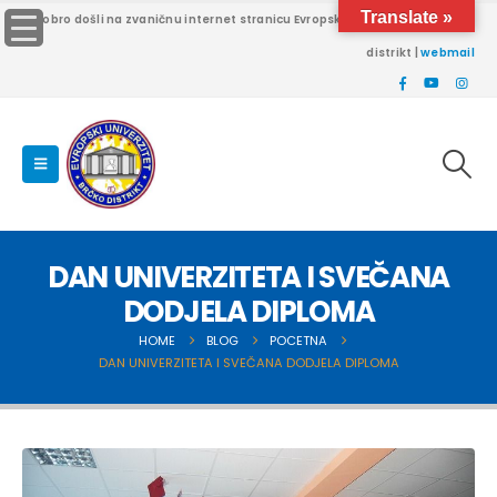
Translate »
Dobro došli na zvaničnu internet stranicu Evropskog univerziteta Brčko
distrikt |
webmail
DAN UNIVERZITETA I SVEČANA
DODJELA DIPLOMA
HOME
BLOG
POCETNA
DAN UNIVERZITETA I SVEČANA DODJELA DIPLOMA