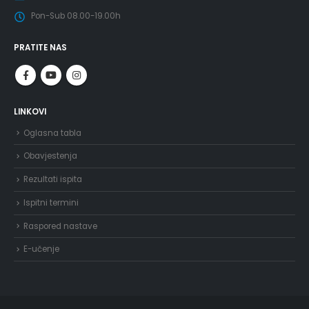
Pon-Sub 08.00-19.00h
PRATITE NAS
LINKOVI
Oglasna tabla
Obavjestenja
Rezultati ispita
Ispitni termini
Raspored nastave
E-učenje