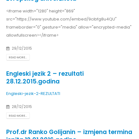
<iframe width="1280" height="869"
src="https://www.youtube.com/embed/9cibfg8u4QU"
frameborder="0" gesture="media" allow="encrypted-media"
allowfullscreen></iframe>
29/12/2015
READ MORE...
Engleski jezik 2 – rezultati
28.12.2015.godina
Engleski-jezik-2-REZULTATI
28/12/2015
READ MORE...
Prof.dr Ranko Golijanin – izmjena termina