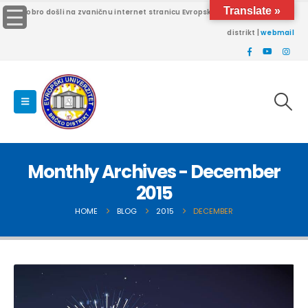
Translate »
Dobro došli na zvaničnu internet stranicu Evropskog univerziteta Brčko
distrikt |
webmail
Monthly Archives - December
2015
HOME
BLOG
2015
DECEMBER