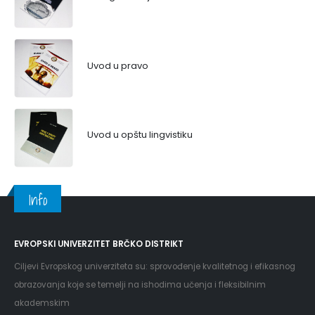
Uvod u pravo
Uvod u opštu lingvistiku
Info
EVROPSKI UNIVERZITET BRČKO DISTRIKT
Ciljevi Evropskog univerziteta su: sprovođenje kvalitetnog i efikasnog
obrazovanja koje se temelji na ishodima učenja i fleksibilnim
akademskim