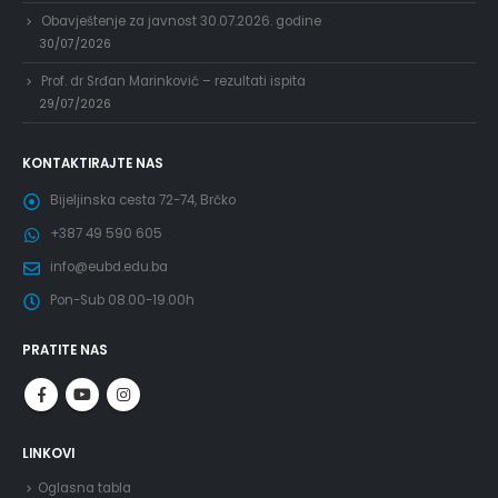
Obavještenje za javnost 30.07.2026. godine
30/07/2026
Prof. dr Srđan Marinković – rezultati ispita
29/07/2026
KONTAKTIRAJTE NAS
Bijeljinska cesta 72-74, Brčko
+387 49 590 605
info@eubd.edu.ba
Pon-Sub 08.00-19.00h
PRATITE NAS
LINKOVI
Oglasna tabla