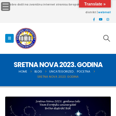
Translate »
Dobro došli na zvaničnu internet stranicu Evropskog univerziteta Brčko
distrikt |
webmail
SRETNA NOVA 2023. GODINA
HOME
BLOG
UNCATEGORIZED
,
POCETNA
SRETNA NOVA 2023. GODINA