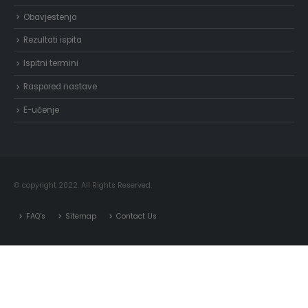
Obavjestenja
Rezultati ispita
Ispitni termini
Raspored nastave
E-učenje
© copyright 2022. All Rights Reserved.
FAQ’s
Sitemap
Contact Us