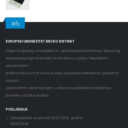
Info
EVROPSKI UNIVERZITET BRČKO DISTRIKT
Ciljevi Evropskog univerziteta su: sprovođenje kvalitetnog i efikasnog
obrazovanja koje se temelji na ishodima učenja i fleksibilnim
akademskim
profilima kroz sva tri nivoa studija, usmjereno fleksibilnim putevima
učenja i
cjeloživotnim obrazovanjem, u skladu sa potrebama zajednice,
privrede i razvitka društva.
POSLJEDNJE
Obavještenje za javnost 30.07.2026. godine
30/07/2026