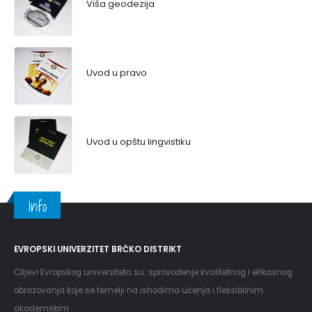
Viša geodezija
Uvod u pravo
Uvod u opštu lingvistiku
Info
EVROPSKI UNIVERZITET BRČKO DISTRIKT
Ciljevi Evropskog univerziteta su: sprovođenje kvalitetnog i efikasnog
obrazovanja koje se temelji na ishodima učenja i fleksibilnim
akademskim