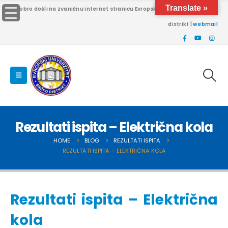
Translate »
Dobro došli na zvaničnu internet stranicu Evropskog univerziteta Brčko
distrikt |
webmail
Rezultati ispita – Električna kola
HOME
BLOG
REZULTATI ISPITA
REZULTATI ISPITA – ELEKTRIČNA KOLA
Rezultati ispita – Električna
kola