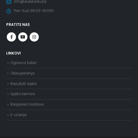
info@eubd.edu.ba
Pon-Sub 08.00-19.00h
PRATITE NAS
LINKOVI
Oglasna tabla
Obavjestenja
Rezultati ispita
Ispitni termini
Raspored nastave
E-učenje