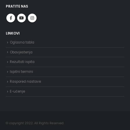
PRATITE NAS
LINKOVI
Oglasna tabla
Obavjestenja
Rezultati ispita
Ispitni termini
Raspored nastave
E-učenje
© copyright 2022. All Rights Reserved.