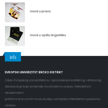
Uvod u pravo
Uvod u opštu lingvistiku
Info
EVROPSKI UNIVERZITET BRČKO DISTRIKT
Ciljevi Evropskog univerziteta su: sprovođenje kvalitetnog i efikasnog
obrazovanja koje se temelji na ishodima učenja i fleksibilnim
akademskim
profilima kroz sva tri nivoa studija, usmjereno fleksibilnim putevima
učenja i