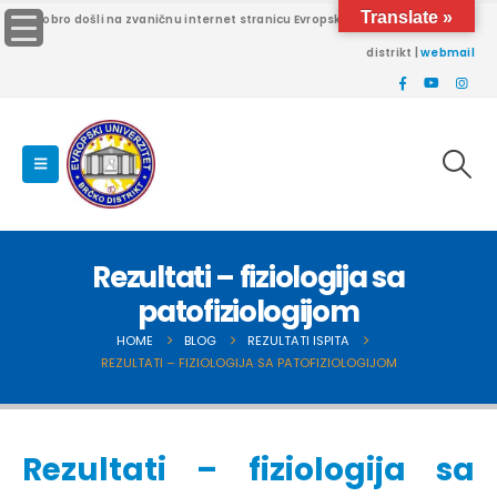
Translate »
Dobro došli na zvaničnu internet stranicu Evropskog univerziteta Brčko
distrikt |
webmail
Rezultati – fiziologija sa
patofiziologijom
HOME
BLOG
REZULTATI ISPITA
REZULTATI – FIZIOLOGIJA SA PATOFIZIOLOGIJOM
Rezultati – fiziologija sa