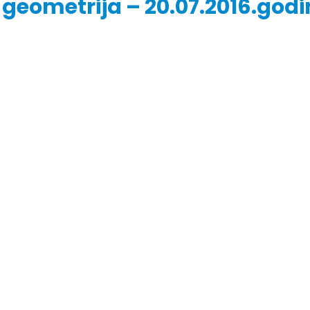
a geometrija – 20.07.2016.god
r Dario Galić – rezultati ispita
Obavještenje za javnost 30.07
godine
026
30/07/2026
r Sead Rešić – rezultati ispita
Obavještenje za javnost 30.07
026
godine
30/07/2026
r Radoslav Galić – rezultati
Prof. dr Srđan Marinković – rezu
026
ispita
29/07/2026
dr Jasminka Sadadinović –
i ispita
Prof. dr Azijada Beganlić – rezu
026
ispita
29/07/2026
 Mirnes Avdić – rezultati ispita
026