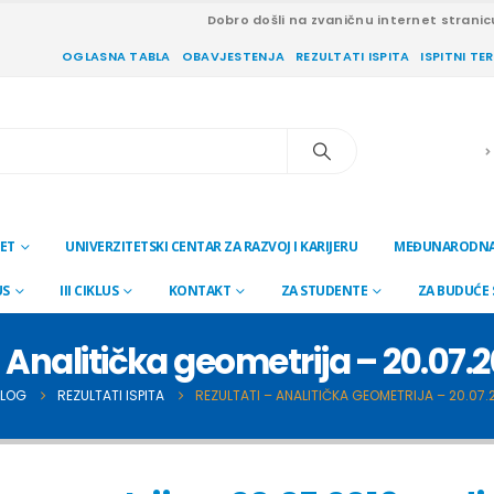
Dobro došli na zvaničnu internet stranic
OGLASNA TABLA
OBAVJESTENJA
REZULTATI ISPITA
ISPITNI TE
ET
UNIVERZITETSKI CENTAR ZA RAZVOJ I KARIJERU
MEĐUNARODNA
US
III CIKLUS
KONTAKT
ZA STUDENTE
ZA BUDUĆE
– Analitička geometrija – 20.07.
LOG
REZULTATI ISPITA
REZULTATI – ANALITIČKA GEOMETRIJA – 20.07.