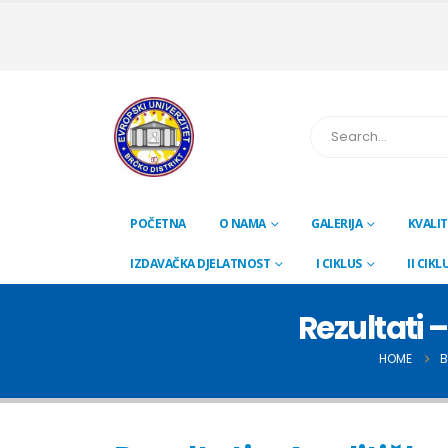
POČETNA
O NAMA
GALERIJA
KVALIT
IZDAVAČKA DJELATNOST
I CIKLUS
II CIKL
Rezultati 
HOME
B