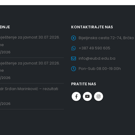
EDNJE
KONTAKTIRAJTE NAS
ještenje za javnost 30.07.2026.
Bijeljinska cesta 72-74, Brčko
ne
+387 49 590 605
7/2026
info@eubd.edu.ba
ještenje za javnost 30.07.2026.
Pon-Sub 08.00-19.00h
ne
7/2026
PRATITE NAS
 dr Srđan Marinković – rezultati
a
7/2026