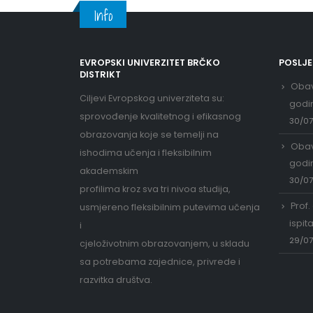
Info
EVROPSKI UNIVERZITET BRČKO
POSLJ
DISTRIKT
Obav
Ciljevi Evropskog univerziteta su:
godi
sprovođenje kvalitetnog i efikasnog
30/0
obrazovanja koje se temelji na
Obav
ishodima učenja i fleksibilnim
godi
akademskim
30/0
profilima kroz sva tri nivoa studija,
Prof.
usmjereno fleksibilnim putevima učenja
ispit
i
29/0
cjeloživotnim obrazovanjem, u skladu
sa potrebama zajednice, privrede i
razvitka društva.