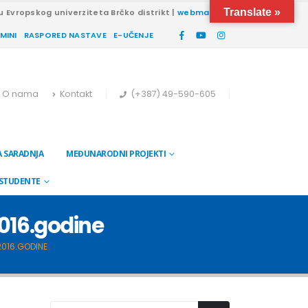
Translate »
u Evropskog univerziteta Brčko distrikt |
webmail
RMINI
RASPORED NASTAVE
E-UČENJE
O nama
Kontakt
(+387) 49-590-605
 SARADNJA
MEĐUNARODNI PROJEKTI
 STUDENTE
2016.godine
2016.GODINE