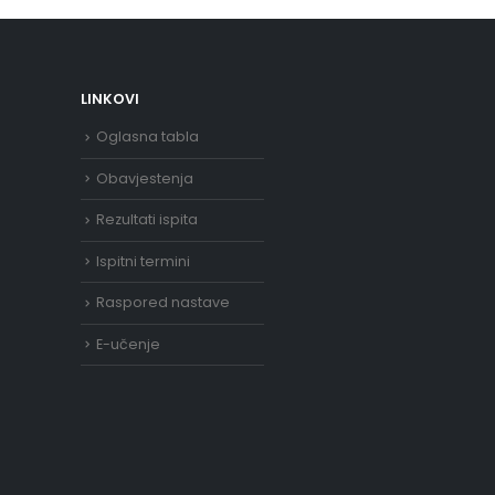
LINKOVI
Oglasna tabla
Obavjestenja
Rezultati ispita
Ispitni termini
Raspored nastave
E-učenje