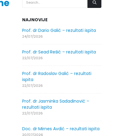
ine
NAJNOVIJE
.2026.
Prof. dr Dario Galić – rezultati ispita
Obavještenje
godine
24/07/2026
30/07/2026
Prof. dr Sead Rešić – rezultati ispita
.2026.
Obavještenje
22/07/2026
godine
30/07/2026
Prof. dr Radoslav Galić – rezultati
ispita
ltati
Prof. dr Srđa
22/07/2026
ispita
29/07/2026
Prof. dr Jasminka Sadadinović –
rezultati ispita
ltati
Prof. dr Azij
22/07/2026
ispita
29/07/2026
Doc. dr Mirnes Avdić – rezultati ispita
20/07/2026