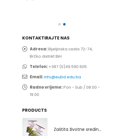
spita
Prof. dr Esed 
25/07/2026
KONTAKTIRAJTE NAS
Adresa:
Bijeljinska cesta 72-74,
Brčko distrikt BiH
Telefon:
+387 (0)49 590 605
Email:
info@eubd.edu.ba
Radno vrijeme:
Pon - Sub / 08:00 -
19:00
PRODUCTS
Zaštita životne sredine rekultivacijom odlagališta