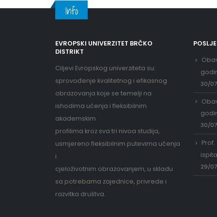
Info
EVROPSKI UNIVERZITET BRČKO
POSLJ
DISTRIKT
Obav
Ciljevi Evropskog univerziteta su:
godi
sprovođenje kvalitetnog i efikasnog
30/0
obrazovanja koje se temelji na
Obav
ishodima učenja i fleksibilnim
godi
akademskim
30/0
profilima kroz sva tri nivoa studija,
Prof.
usmjereno fleksibilnim putevima učenja
ispit
i
29/0
cjeloživotnim obrazovanjem, u skladu
sa potrebama zajednice, privrede i
razvitka društva.