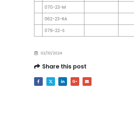
Prof. dr Esed Karić – rezultati ispita
070-23-M
25/07/2026
062-23-RA
079-22-S
02/10/2024
Share this post