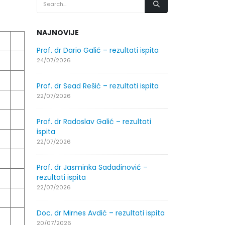
NAJNOVIJE
.2026.
Prof. dr Dario Galić – rezultati ispita
Obavještenje
godine
24/07/2026
30/07/2026
Prof. dr Sead Rešić – rezultati ispita
.2026.
Obavještenje
22/07/2026
godine
30/07/2026
Prof. dr Radoslav Galić – rezultati
ispita
ltati
Prof. dr Srđa
22/07/2026
ispita
29/07/2026
Prof. dr Jasminka Sadadinović –
rezultati ispita
ltati
Prof. dr Azij
22/07/2026
ispita
29/07/2026
Doc. dr Mirnes Avdić – rezultati ispita
20/07/2026