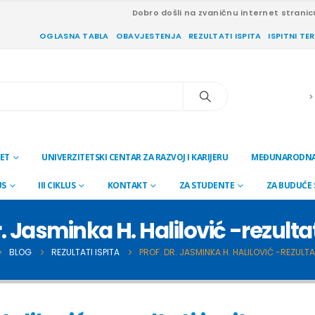
Dobro došli na zvaničnu internet stranic
OGLASNA TABLA
OBAVJESTENJA
REZULTATI ISPITA
ISPITNI TE
ET
UNIVERZITETSKI CENTAR ZA RAZVOJ I KARIJERU
MEĐUNARODNA
US
III CIKLUS
KONTAKT
ZA STUDENTE
ZA BUDUĆE
r. Jasminka H. Halilović -rezultat
BLOG
REZULTATI ISPITA
PROF. DR. JASMINKA H. HALILOVIĆ -REZULTAT