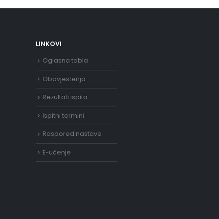
LINKOVI
Oglasna tabla
Obavjestenja
Rezultati ispita
Ispitni termini
Raspored nastave
E-učenje