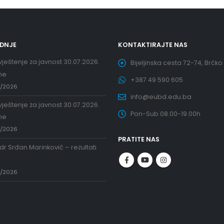
EDNJE
KONTAKTIRAJTE NAS
ještenje za javnost 30.07.2026.
Bijeljinska cesta 72-74, Brčko
ne
+387 49 590 605
7/2026
info@eubd.edu.ba
ještenje za javnost 30.07.2026.
Pon-Sub 08.00-19.00h
ne
7/2026
PRATITE NAS
 dr Srđan Marinković – rezultati
a
7/2026