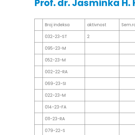
Prof. dr. Jasminka H. H
Broj indeksa
aktivnost
Sem.r
Obavještenje za javnost 30.07.2026.
Prof. d
godine
032-23-ST
2
24/07/2
30/07/2026
095-23-M
Prof. d
Obavještenje za javnost 30.07.2026.
22/07/2
052-23-M
godine
30/07/2026
002-22-RA
Prof. d
ispita
069-23-SI
Prof. dr Srđan Marinković – rezultati
22/07/2
ispita
022-23-M
29/07/2026
Prof. 
rezultat
014-23-FA
Prof. dr Azijada Beganlić – rezultati
22/07/2
ispita
011-23-RA
29/07/2026
Doc. dr
079-22-S
20/07/2