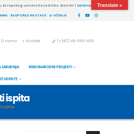
Translate »
u Evropskog univerziteta Brčko distrikt |
webmail
RMINI
RASPORED NASTAVE
E-UČENJE
O nama
Kontakt
(+387) 49-590-605
 SARADNJA
MEĐUNARODNI PROJEKTI
 STUDENTE
i ispita
I ISPITA