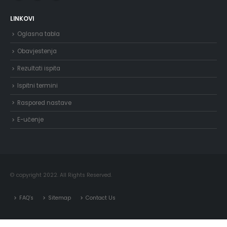
LINKOVI
Oglasna tabla
Obavjestenja
Rezultati ispita
Ispitni termini
Raspored nastave
E-učenje
© copyright 2022. All Rights Reserved.
FAQ’s
Sitemap
Contact Us