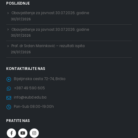
POSLJEDNJE
Obavještenje za javnost 30.07.2026. godine
30/07/2026
Obavještenje za javnost 30.07.2026. godine
30/07/2026
Prof. dr Srđan Marinković – rezultati ispita
29/07/2026
KONTAKTIRAJTE NAS
Bijeljinska cesta 72-74, Brčko
+387 49 590 605
info@eubd.edu.ba
Pon-Sub 08.00-19.00h
PRATITE NAS