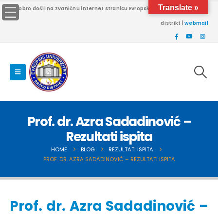
Translate »
Dobro došli na zvaničnu internet stranicu Evropskog univerziteta Brčko
distrikt |
webmail
Prof. dr. Azra Sadadinović –
Rezultati ispita
HOME
BLOG
REZULTATI ISPITA
PROF. DR. AZRA SADADINOVIĆ – REZULTATI ISPITA
Prof. dr. Azra Sadadinović –