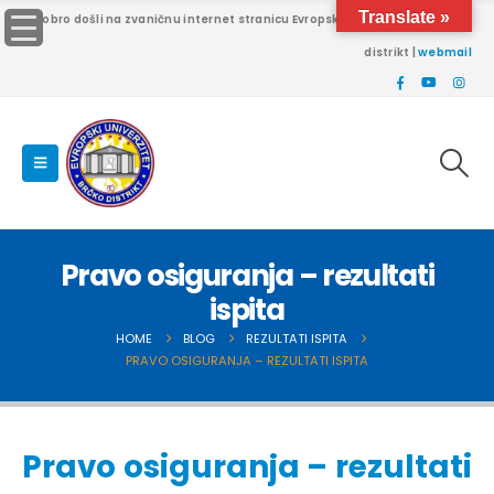
Translate »
Dobro došli na zvaničnu internet stranicu Evropskog univerziteta Brčko
distrikt |
webmail
Pravo osiguranja – rezultati
ispita
HOME
BLOG
REZULTATI ISPITA
PRAVO OSIGURANJA – REZULTATI ISPITA
Pravo osiguranja – rezultati