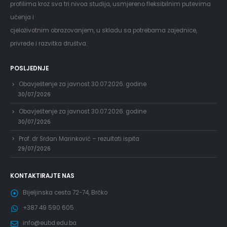
profilima kroz sva tri nivoa studija, usmjereno fleksibilnim putevima
učenja i
cjeloživotnim obrazovanjem, u skladu sa potrebama zajednice,
privrede i razvitka društva.
POSLJEDNJE
Obavještenje za javnost 30.07.2026. godine
30/07/2026
Obavještenje za javnost 30.07.2026. godine
30/07/2026
Prof. dr Srđan Marinković – rezultati ispita
29/07/2026
KONTAKTIRAJTE NAS
Bijeljinska cesta 72-74, Brčko
+387 49 590 605
info@eubd.edu.ba