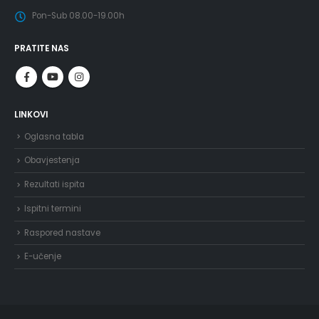
Pon-Sub 08.00-19.00h
PRATITE NAS
LINKOVI
Oglasna tabla
Obavjestenja
Rezultati ispita
Ispitni termini
Raspored nastave
E-učenje