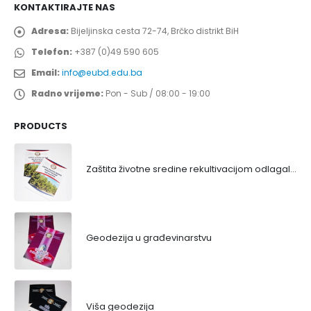
KONTAKTIRAJTE NAS
Adresa:
Bijeljinska cesta 72-74, Brčko distrikt BiH
Telefon:
+387 (0)49 590 605
Email:
info@eubd.edu.ba
Radno vrijeme:
Pon - Sub / 08:00 - 19:00
PRODUCTS
Zaštita životne sredine rekultivacijom odlagališta
Geodezija u građevinarstvu
Viša geodezija