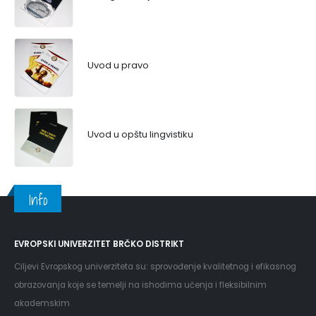
Uvod u pravo
Uvod u opštu lingvistiku
Info
EVROPSKI UNIVERZITET BRČKO DISTRIKT
Ciljevi Evropskog univerziteta su: sprovođenje kvalitetnog i efikasnog
obrazovanja koje se temelji na ishodima učenja i fleksibilnim
akademskim