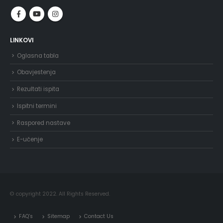
LINKOVI
Oglasna tabla
Obavjestenja
Rezultati ispita
Ispitni termini
Raspored nastave
E-učenje
© copyright 2022. All Rights Reserved.
FAQ’s
Sitemap
Contact Us