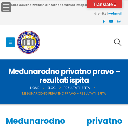
Translate »
Dobro došli na zvaničnu internet stranicu Evropskog univerziteta Brčko
distrikt |
webmail
Međunarodno privatno pravo –
rezultati ispita
HOME
BLOG
REZULTATI ISPITA
MEĐUNARODNO PRIVATNO PRAVO – REZULTATI ISPITA
Međunarodno privatno