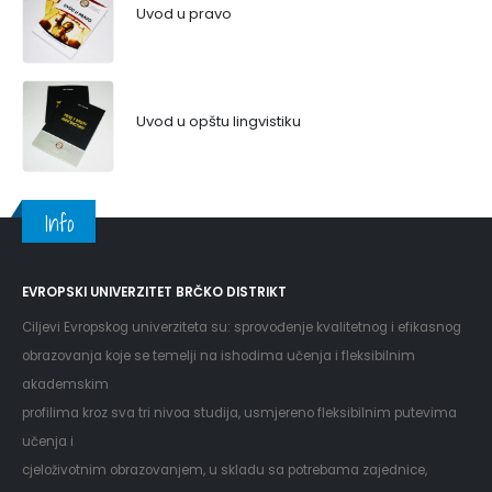
Uvod u pravo
Uvod u opštu lingvistiku
Info
EVROPSKI UNIVERZITET BRČKO DISTRIKT
Ciljevi Evropskog univerziteta su: sprovođenje kvalitetnog i efikasnog
obrazovanja koje se temelji na ishodima učenja i fleksibilnim
akademskim
profilima kroz sva tri nivoa studija, usmjereno fleksibilnim putevima
učenja i
cjeloživotnim obrazovanjem, u skladu sa potrebama zajednice,