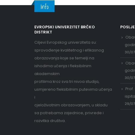
Info
EVROPSKI UNIVERZITET BRČKO
POSLJ
DISTRIKT
Obav
Ciljevi Evropskog univerziteta su:
godi
sprovođenje kvalitetnog i efikasnog
30/0
obrazovanja koje se temelji na
Obav
ishodima učenja i fleksibilnim
godi
akademskim
30/0
profilima kroz sva tri nivoa studija,
Prof.
usmjereno fleksibilnim putevima učenja
ispit
i
29/0
cjeloživotnim obrazovanjem, u skladu
sa potrebama zajednice, privrede i
razvitka društva.