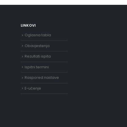
LINKOVI
Oglasna tabla
Obavjestenja
Rezultati ispita
Ispitni termini
Raspored nastave
E-učenje