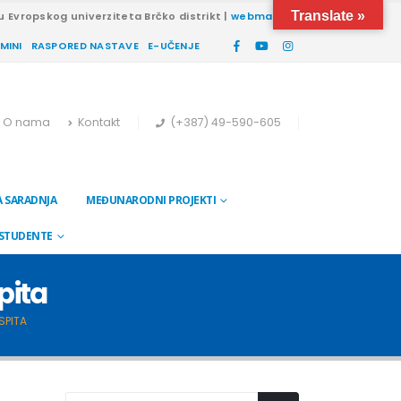
Translate »
u Evropskog univerziteta Brčko distrikt |
webmail
RMINI
RASPORED NASTAVE
E-UČENJE
O nama
Kontakt
(+387) 49-590-605
 SARADNJA
MEĐUNARODNI PROJEKTI
 STUDENTE
spita
SPITA