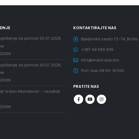
EDNJE
KONTAKTIRAJTE NAS
ještenje za javnost 30.07.2026.
Bijeljinska cesta 72-74, Brčko
ne
+387 49 590 605
7/2026
info@eubd.edu.ba
ještenje za javnost 30.07.2026.
Pon-Sub 08.00-19.00h
ne
7/2026
PRATITE NAS
 dr Srđan Marinković – rezultati
a
7/2026