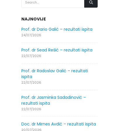
NAJNOVIJE
.2026.
Prof. dr Dario Galić – rezultati ispita
Obavještenje
godine
24/07/2026
30/07/2026
Prof. dr Sead Rešić – rezultati ispita
.2026.
Obavještenje
22/07/2026
godine
30/07/2026
Prof. dr Radoslav Galić – rezultati
ispita
ltati
Prof. dr Srđa
22/07/2026
ispita
29/07/2026
Prof. dr Jasminka Sadadinović –
rezultati ispita
ltati
Prof. dr Azij
22/07/2026
ispita
29/07/2026
Doc. dr Mirnes Avdić – rezultati ispita
20/07/2026