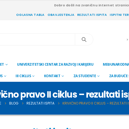
Dobro došli na zvaničnu internet stranic
OGLASNA TABLA
OBAVJESTENJA
REZULTATI ISPITA
ISPITNI TE
ET
UNIVERZITETSKI CENTAR ZA RAZVOJ I KARIJERU
MEĐUNARODNA
US
III CIKLUS
KONTAKT
ZA STUDENTE
ZA BUDUĆE
ično pravo II ciklus – rezultati i
E
BLOG
REZULTATI ISPITA
KRIVIČNO PRAVO II CIKLUS – REZULTATI I