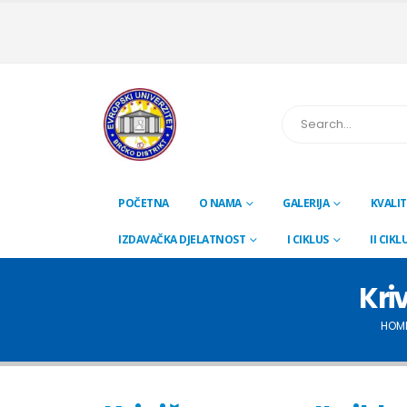
POČETNA
O NAMA
GALERIJA
KVALIT
IZDAVAČKA DJELATNOST
I CIKLUS
II CIKL
Kriv
HOM