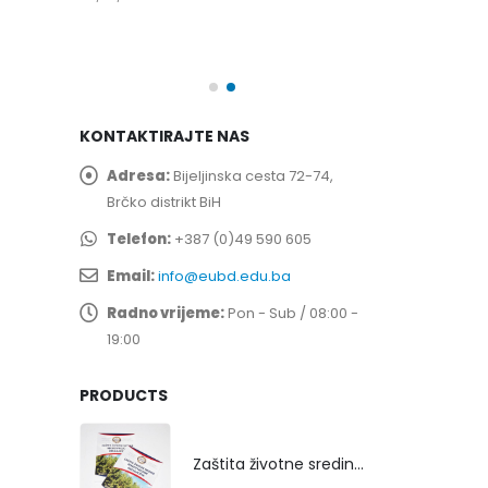
spita
Prof. dr Esed 
25/07/2026
KONTAKTIRAJTE NAS
Adresa:
Bijeljinska cesta 72-74,
Brčko distrikt BiH
Telefon:
+387 (0)49 590 605
Email:
info@eubd.edu.ba
Radno vrijeme:
Pon - Sub / 08:00 -
19:00
PRODUCTS
Zaštita životne sredine rekultivacijom odlagališta