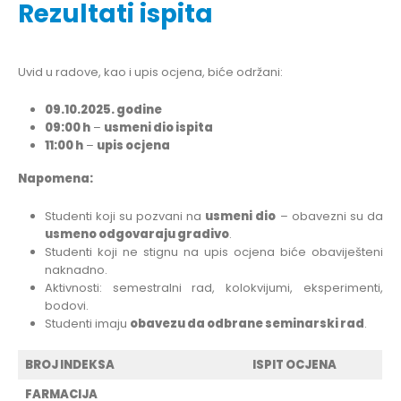
Rezultati ispita
Uvid u radove, kao i upis ocjena, biće održani:
09.10.2025. godine
09:00 h
–
usmeni dio ispita
11:00 h
–
upis ocjena
Napomena:
Studenti koji su pozvani na
usmeni dio
– obavezni su da
usmeno odgovaraju gradivo
.
Studenti koji ne stignu na upis ocjena biće obaviješteni
naknadno.
Aktivnosti: semestralni rad, kolokvijumi, eksperimenti,
bodovi.
Studenti imaju
obavezu da odbrane seminarski rad
.
BROJ INDEKSA
ISPIT OCJENA
FARMACIJA