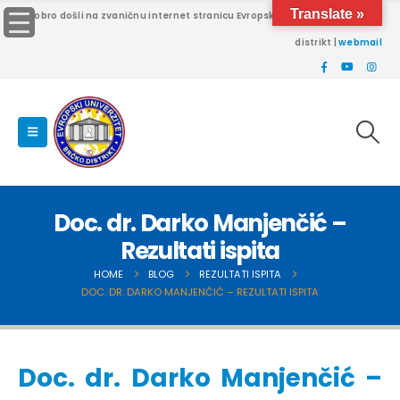
Translate »
Dobro došli na zvaničnu internet stranicu Evropskog univerziteta Brčko
distrikt |
webmail
Doc. dr. Darko Manjenčić –
Rezultati ispita
HOME
BLOG
REZULTATI ISPITA
DOC. DR. DARKO MANJENČIĆ – REZULTATI ISPITA
Doc. dr. Darko Manjenčić –