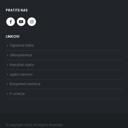
PRATITE NAS
LINKOVI
Oglasna tabla
Obavjestenja
Rezultati ispita
Ispitni termini
Raspored nastave
E-učenje
© copyright 2022. All Rights Reserved.