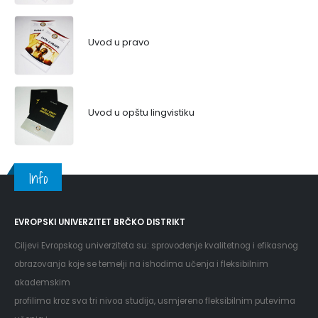
Uvod u pravo
Uvod u opštu lingvistiku
Info
EVROPSKI UNIVERZITET BRČKO DISTRIKT
Ciljevi Evropskog univerziteta su: sprovođenje kvalitetnog i efikasnog
obrazovanja koje se temelji na ishodima učenja i fleksibilnim
akademskim
profilima kroz sva tri nivoa studija, usmjereno fleksibilnim putevima