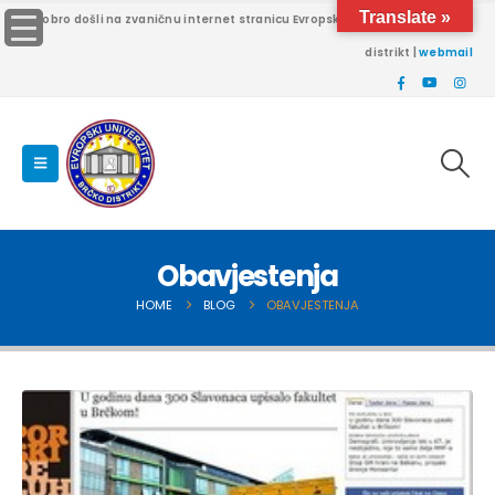
Translate »
Dobro došli na zvaničnu internet stranicu Evropskog univerziteta Brčko
distrikt |
webmail
Obavjestenja
HOME
BLOG
OBAVJESTENJA