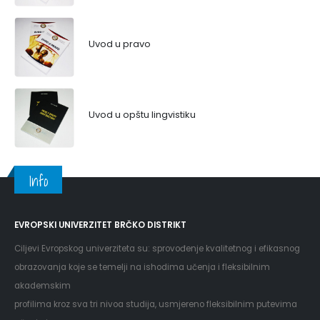
Uvod u pravo
Uvod u opštu lingvistiku
Info
EVROPSKI UNIVERZITET BRČKO DISTRIKT
Ciljevi Evropskog univerziteta su: sprovođenje kvalitetnog i efikasnog
obrazovanja koje se temelji na ishodima učenja i fleksibilnim
akademskim
profilima kroz sva tri nivoa studija, usmjereno fleksibilnim putevima