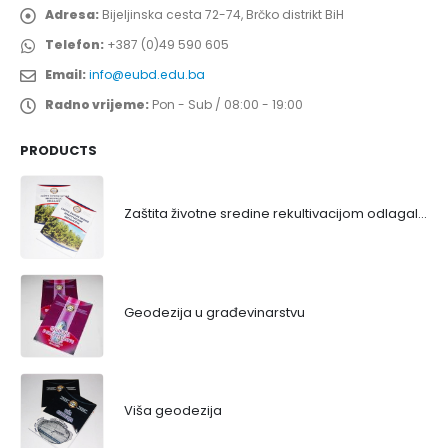
Adresa:
Bijeljinska cesta 72-74, Brčko distrikt BiH
Telefon:
+387 (0)49 590 605
Email:
info@eubd.edu.ba
Radno vrijeme:
Pon - Sub / 08:00 - 19:00
PRODUCTS
Zaštita životne sredine rekultivacijom odlagališta
Geodezija u građevinarstvu
Viša geodezija