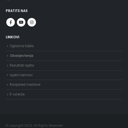
PRATITE NAS
LINKOVI
Oglasna tabla
Obavjestenja
Rezultati ispita
Ispitni termini
Raspored nastave
E-učenje
© copyright 2022. All Rights Reserved.