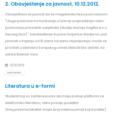
2. Obavještenje za javnost, 10.12.2012.
Obavještava se javnost da se magistarska teza pod nazivom
"Uloga poslovne komunikacije u funkciji unapređenja rada i
poslovanja privrednih subjekata (studija slučaja Sagitta d.o.o.
Herceg Novi) " kandidatkinje Suzane Doljanice stavlja na uvid
javnosti u trajanju od 15 dana od dana objavljivanja i može se
pročitati u biblioteci Evropskog univerziteta Brčko distrikt, na
adresi Bulevar mira...
11/12/2012
READ MORE...
Literatura u e-formi
Studenti koji su zainteresovani da imaju pristup platformi za
elektronsku literaturu, neka posalju podatke
(ime,prezime,fakultet-smjer,broj indeksa,email koji koristite)