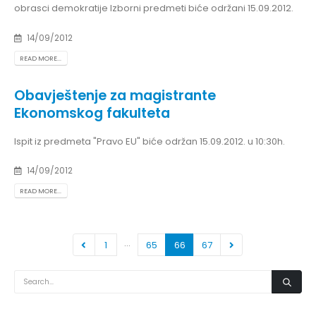
obrasci demokratije Izborni predmeti biće održani 15.09.2012.
14/09/2012
READ MORE...
Obavještenje za magistrante
Ekonomskog fakulteta
Ispit iz predmeta "Pravo EU" biće održan 15.09.2012. u 10:30h.
14/09/2012
READ MORE...
…
1
65
66
67