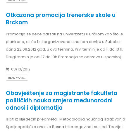
Otkazana promocija trenerske skole u
Brckom
Promocija se nece odrzati na Univerzitetu u Brčkom kao što je
planirano, ali će biti organizovana u nasem centru u Subotici
dana 22.09.2012 god. u dva termina. Prvi termin je od 11 do 13 h.
Drugi termin je odi 17 do 19h Promocija se odrzava u sporskoj...
08/10/2012
READ MORE...
Obavještenje za magistrante fakulteta
političkih nauka smjera međunarodni
odnosi i diplomatija
Ispiti iz sljedećih predmeta : Metodologija naučnog istraživanja
Spoljnopolitička analiza Bosna i Hercegovina i susjedi Teorije i