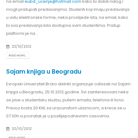
na email
eubd_ucenje@hotmail.com
kako bi dobili nalog i
mogli pristupati predavanjima. Studenti koji imaju predavanja
u vidu elektronske forme, neka proslijede ista, na email, kako
bi sva predavanja bila dostupna svim studentima. Pristup
platformi je na...
23/10/2012
READ MORE...
Sajam knjiga u Beogradu
Evropski Univerzitet Brcko distrikt organizuje odlazak na Sajam
knjiga u Beogradu, 25.10.2012.godine. Svi zainteresovani neka
se jave u studentsku sluzbu, putem emaila, telefona ili licno.
Prevoz kosta 20 KM, sa uracunatom ulaznicom, a krece se u
07:00h a povratak je u posllijepodnevnim casovima.
20/10/2012
READ MORE...